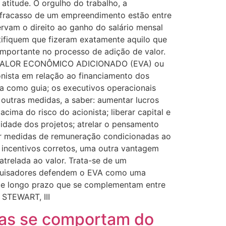
atitude. O orgulho do trabalho, a
lo fracasso de um empreendimento estão entre
ervam o direito ao ganho do salário mensal
tifiquem que fizeram exatamente aquilo que
 importante no processo de adição de valor.
rar VALOR ECONÔMICO ADICIONADO (EVA) ou
ista em relação ao financiamento dos
a como guia; os executivos operacionais
 outras medidas, a saber: aumentar lucros
cima do risco do acionista; liberar capital e
lidade dos projetos; atrelar o pensamento
tar medidas de remuneração condicionadas ao
centivos corretos, uma outra vantagem
trelada ao valor. Trata-se de um
esquisadores defendem o EVA como uma
e longo prazo que se complementam entre
STEWART, III
as se comportam do