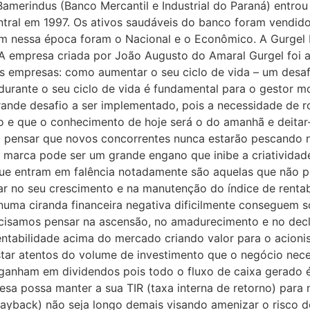
 Bamerindus (Banco Mercantil e Industrial do Paraná) entr
tral em 1997. Os ativos saudáveis do banco foram vendido
 nessa época foram o Nacional e o Econômico. A Gurgel 
. A empresa criada por João Augusto do Amaral Gurgel foi 
as empresas: como aumentar o seu ciclo de vida – um desaf
rante o seu ciclo de vida é fundamental para o gestor mo
ande desafio a ser implementado, pois a necessidade de
o e que o conhecimento de hoje será o do amanhã e deitar
em pensar que novos concorrentes nunca estarão pescando
sua marca pode ser um grande engano que inibe a criativid
ue entram em falência notadamente são aquelas que não p
ar no seu crescimento e na manutenção do índice de rent
uma ciranda financeira negativa dificilmente conseguem so
cisamos pensar na ascensão, no amadurecimento e no declí
entabilidade acima do mercado criando valor para o acion
star atentos do volume de investimento que o negócio nece
 ganham em dividendos pois todo o fluxo de caixa gerado é
a possa manter a sua TIR (taxa interna de retorno) para nã
ayback) não seja longo demais visando amenizar o risco do