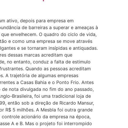
um ativo, depois para empresa em
bundância de barreiras a superar e ameaças à
 que envelhecem. O quadro do ciclo de vida,
estão e como uma empresa se move através
antes e se tornaram insípidas e antiquadas.
ores dessas marcas acreditam que
e, no entanto, conduz a falta de estimulo
 frustrantes. Quando as pessoas acreditam
s. A trajetória de algumas empresas
orrentes a Casas Bahia e o Ponto Frio. Antes
io de nota divulgada no fim do ano passado,
o-Brasileira, foi uma tradicional loja de
99, então sob a direção de Ricardo Mansur,
r R$ 5 milhões. A Mesbla foi outra grande
o controle acionário da empresa na época,
asse A e B. Mas o projeto foi interrompido