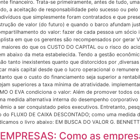
e financeiro. Trata-se primeiramente, antes de tudo, uma 
 tudo, a aceitação de responsabilidade pelo sucesso ou pe
 indivíduos que simplesmente foram contratados e que pres
strução de valor (do futuro) e quando o barco afundam jus
 compartilhamento do valor: fazer de cada pessoa um sócio
simplista em que os gerentes são recompensados por ge
aiores do que os CUSTO DO CAPITAL ou o risco do acion
arem abaixo da meta estabelecida. Tendo a gestão econômic
ão tanto inexistentes quanto que distorcidos por ,diversas
ar mais capital desde que o lucro operacional o remunere a
ntanto que o custo do financiamento seja superior a rentabi
ejam superiores a taxa mínima de atratividade. implemen
 EVA condiciona o valor: Além de promover todos os in
ma medida alternativa interna do desempenho corporativo a
êmio a ser conquistado pelos executivos. Entretanto, p
delo do FLUXO DE CAIXA DESCONTADO; como uma medida d
dicamos o livro abaixo: EM BUSCA DO VALOR G. BENNETT 
 EMPRESAS: Como as empres