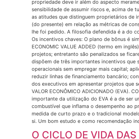
propriedade deve ir além do aspecto merament
sensibilidade de assumir riscos e, acima de
as atitudes que distinguem proprietários de
(do presente) em relação as métricas de con
lhe foi pedido. A filosofia defendida é a do
Os incentivos chaves: O plano de bônus é 
ECONOMIC VALUE ADDED (termo em inglês) m
projetos; entretanto são penalizados se fic
dispõem de três importantes incentivos que s
operacionais sem empregar mais capital; aplic
reduzir linhas de financiamento bancário; co
dos executivos em apresentar projetos que s
VALOR ECONÔMICO ADICIONADO (EVA). COMO O
importante da utilização do EVA é a de ser u
combustível que inflama o desempenho ao pr
medida de curto prazo e o tradicional mo
si. Um bom estudo e como recomendação in
O CICLO DE VIDA DAS