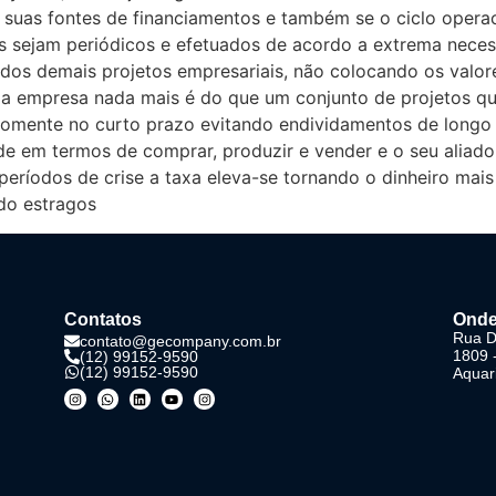
suas fontes de financiamentos e também se o ciclo operaci
os sejam periódicos e efetuados de acordo a extrema neces
dos demais projetos empresariais, não colocando os valo
a empresa nada mais é do que um conjunto de projetos q
 somente no curto prazo evitando endividamentos de longo
 em termos de comprar, produzir e vender e o seu aliado 
períodos de crise a taxa eleva-se tornando o dinheiro ma
do estragos
Contatos
Onde
Rua Dr
contato@gecompany.com.br
1809 
(12) 99152-9590
(12) 99152-9590
Aquar