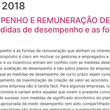
e 2018
PENHO E REMUNERAÇÃO DE E
idas de desempenho e as f
enho e as formas de remuneração que alinham os interess
 propósito é claro em motivar os gestores e empregados a 
 e os incentivos entram em conflito com as medidas dese
de avaliação de desempenho e não pelos planos da empresa
 é que as medidas de desempenho de curto prazo sejam con
jamento de maximização de criação de valor ao acionista.
uma empresa não é tarefa fácil. Para algumas empresas, is
ionista e variam entre aquelas que vivem o presente como
de sucesso com medidas de significado econômico do plane
s apropriada de medir desempenho tem sido compartilhado 
s consultores são ávidos em demonstrar a superioridade d