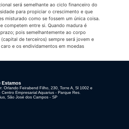
onal será semelhante ao ciclo financeiro do
sidade para propiciar o crescimento e que
res misturado como se fossem um única coisa.
ue competem entre si. Quando madura é
 prazo; pois semelhantemente ao corpo
(capital de terceiros) sempre será jovem e
is caro e os endividamentos em moedas
 Estamos
. Orlando Feirabend Filho, 230, Torre A, Sl 1002 e
- Centro Empresarial Aquarius - Parque Res.
ius, São José dos Campos - SP