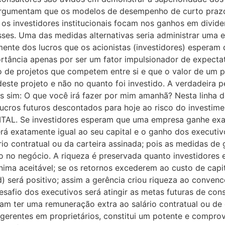
rgumentam que os modelos de desempenho de curto prazo
s investidores institucionais focam nos ganhos em divide
ses. Uma das medidas alternativas seria administrar uma
ente dos lucros que os acionistas (investidores) esperam 
ortância apenas por ser um fator impulsionador de expect
 de projetos que competem entre si e que o valor de um p
deste projeto e não no quanto foi investido. A verdadeira p
s sim: O que você irá fazer por mim amanhã? Nesta linha
ucros futuros descontados para hoje ao risco do investime
L. Se investidores esperam que uma empresa ganhe exat
rá exatamente igual ao seu capital e o ganho dos executi
io contratual ou da carteira assinada; pois as medidas de
o no negócio. A riqueza é preservada quanto investidores
nima aceitável; se os retornos excederem ao custo de capit
) será positivo; assim a gerência criou riqueza ao convenc
safio dos executivos será atingir as metas futuras de cons
am ter uma remuneração extra ao salário contratual ou 
ntes em proprietários, constitui um potente e comprovad