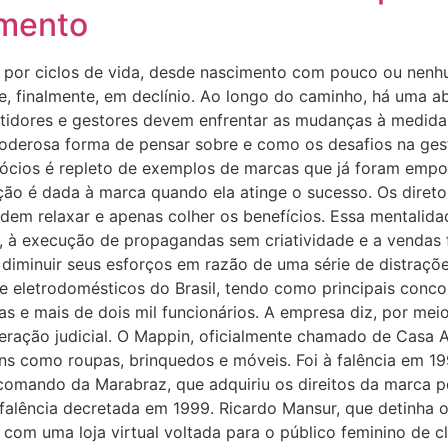
imento
por ciclos de vida, desde nascimento com pouco ou nenh
, finalmente, em declínio. Ao longo do caminho, há uma a
estidores e gestores devem enfrentar as mudanças à medida
poderosa forma de pensar sobre e como os desafios na g
cios é repleto de exemplos de marcas que já foram empolg
ão é dada à marca quando ela atinge o sucesso. Os diret
dem relaxar e apenas colher os benefícios. Essa mentalidad
s, à execução de propagandas sem criatividade e a vendas
iminuir seus esforços em razão de uma série de distraçõe
a de eletrodomésticos do Brasil, tendo como principais conc
as e mais de dois mil funcionários. A empresa diz, por me
ação judicial. O Mappin, oficialmente chamado de Casa Angl
ns como roupas, brinquedos e móveis. Foi à falência em 19
comando da Marabraz, que adquiriu os direitos da marca po
 falência decretada em 1999. Ricardo Mansur, que detinha 
om uma loja virtual voltada para o público feminino de cl