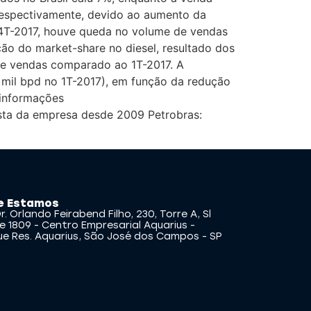
 respectivamente, devido ao aumento da
 4T-2017, houve queda no volume de vendas
ão do market-share no diesel, resultado dos
 de vendas comparado ao 1T-2017. A
 mil bpd no 1T-2017), em função da redução
 informações
ista da empresa desde 2009 Petrobras:
e Estamos
r. Orlando Feirabend Filho, 230, Torre A, Sl
e 1809 - Centro Empresarial Aquarius -
ue Res. Aquarius, São José dos Campos - SP