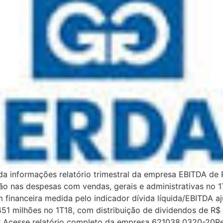
 da informações relatório trimestral da empresa EBITDA de
 nas despesas com vendas, gerais e administrativas no 1T1
inanceira medida pelo indicador dívida líquida/EBITDA a
451 milhões no 1T18, com distribuição de dividendos de R$ 1
er Acesse relatório completo da empresa 621038.0320-20