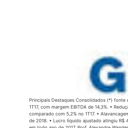
Principais Destaques Consolidados (*) fonte
1T17, com margem EBITDA de 14,3%. • Redução
comparado com 5,2% no 1T17. • Alavancagem f
de 2018. • Lucro líquido ajustado atingiu R$ 
em todo ano de 2017. Prof. Alexandre Wand