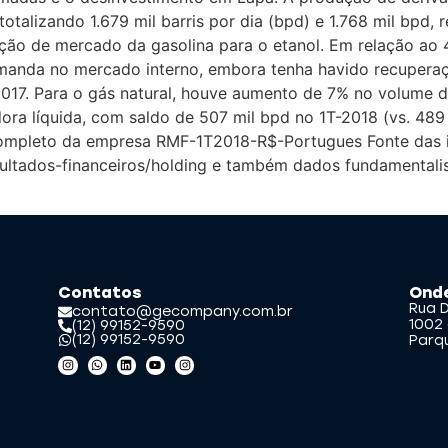
talizando 1.679 mil barris por dia (bpd) e 1.768 mil bpd,
ação de mercado da gasolina para o etanol. Em relação ao
manda no mercado interno, embora tenha havido recuperaç
2017. Para o gás natural, houve aumento de 7% no volume
a líquida, com saldo de 507 mil bpd no 1T-2018 (vs. 489
completo da empresa RMF-1T2018-R$-Portugues Fonte das
sultados-financeiros/holding e também dados fundamental
Contatos
Ond
Rua D
contato@gecompany.com.br
1002 
(12) 99152-9590
(12) 99152-9590
Parq