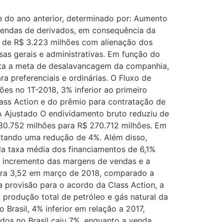
re do ano anterior, determinado por: Aumento
vendas de derivados, em consequência da
o de R$ 3.223 milhões com alienação dos
as gerais e administrativas. Em função do
onta a meta de desalavancagem da companhia,
a preferenciais e ordinárias. O Fluxo de
es no 1T-2018, 3% inferior ao primeiro
lass Action e do prêmio para contratação de
A Ajustado O endividamento bruto reduziu de
80.752 milhões para R$ 270.712 milhões. Em
entando uma redução de 4%. Além disso,
da taxa média dos financiamentos de 6,1%
o incremento das margens de vendas e a
para 3,52 em março de 2018, comparado a
 provisão para o acordo da Class Action, a
 produção total de petróleo e gás natural da
 Brasil, 4% inferior em relação a 2017,
dos no Brasil caiu 7%, enquanto a venda