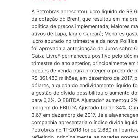
A Petrobras apresentou lucro líquido de R$ 6
da cotação do Brent, que resultou em maior
política de preços implementada; Maiores ma
ativos de Lapa, Iara e Carcará; Menores gas
lucro apurado no trimestre e da nova Polít
foi aprovada a antecipação de Juros sobre Cap
Caixa Livre* permaneceu positivo pelo décimo
trimestre do ano anterior, principalmente e
opções de venda para proteger o preço de pa
R$ 361.483 milhões, em dezembro de 2017, p
dólares, a queda do endividamento líquido f
a gestão de dívida possibilitou o aumento d
para 6,2%. O EBITDA Ajustado* aumentou 2% 
margem do EBITDA Ajustado foi de 34%. O ín
3,67 em dezembro de 2017. Já a alavancagem*
companhia apresentaria o índice dívida líqui
Petrobras no 1T-2018 foi de 2.680 mil barris 
refletindo, principalmente, as paradas prog