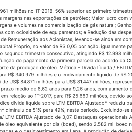
.961 milhões no 1T-2018, 56% superior ao primeiro trimest
es margens nas exportações de petróleo; Maior lucro com 
rgens e volumes na comercialização de gás natural; Ganh
tos com ociosidade de equipamentos; e Redução das despes
ica de Remuneração aos Acionistas, levando-se ainda em c
ital Próprio, no valor de R$ 0,05 por ação, igualmente par
 segundo trimestre consecutivo, atingindo R$ 12.993 milhõ
m função do pagamento da primeira parcela do acordo da C
rte da produção de óleo. Métrica – Dívida líquida / EBITD
ara R$ 340.979 milhões e o endividamento líquido de R$ 2
oi de US$ 84.871 milhões para US$ 81.447 milhões, repres
o prazo médio de 8,62 anos para 9,26 anos, com aumento 
em relação ao 1T-2017, para R$ 25.669 milhões, devido a
dice dívida líquida sobre LTM EBITDA Ajustado* reduziu 
 diminuiu de 51% para 49%, neste período. Excluindo-se a
da/ LTM EBITDA Ajustado de 3,07. Destaques operacionais A
de óleo equivalente por dia (boed), sendo 2.582 mil boed no
ramadas e o desinvestimento em Lapa. A produção de deriva