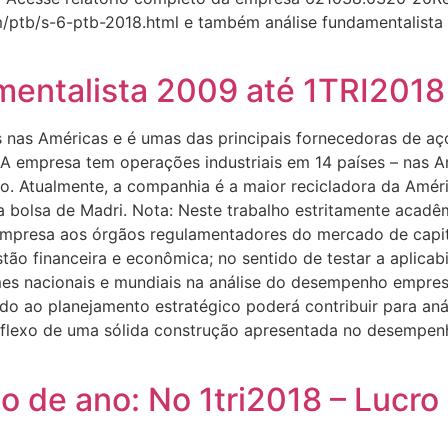
om/ptb/s-6-ptb-2018.html e também análise fundamentalista
mentalista 2009 até 1TRI2018
 nas Américas e é umas das principais fornecedoras de aç
. A empresa tem operações industriais em 14 países – nas 
o. Atualmente, a companhia é a maior recicladora da Améri
a bolsa de Madri. Nota: Neste trabalho estritamente acadê
 empresa aos órgãos regulamentadores do mercado de capit
tão financeira e econômica; no sentido de testar a aplicab
s nacionais e mundiais na análise do desempenho empresar
ado ao planejamento estratégico poderá contribuir para an
flexo de uma sólida construção apresentada no desempe
r
o de ano: No 1tri2018 – Lucro 