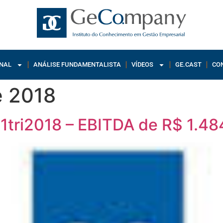
NAL
ANÁLISE FUNDAMENTALISTA
VÍDEOS
GE.CAST
CO
e 2018
1tri2018 – EBITDA de R$ 1.48