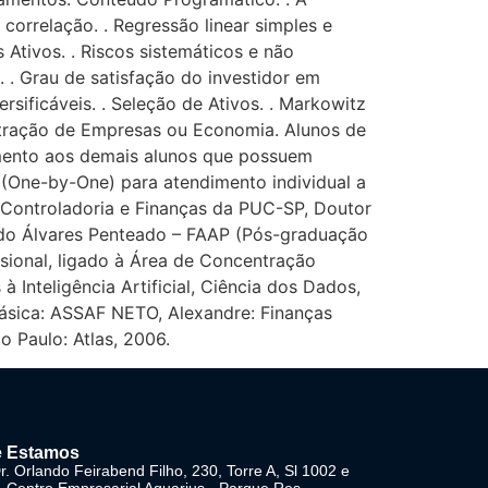
 correlação. . Regressão linear simples e
 Ativos. . Riscos sistemáticos e não
o. . Grau de satisfação do investidor em
ersificáveis. . Seleção de Ativos. . Markowitz
istração de Empresas ou Economia. Alunos de
imento aos demais alunos que possuem
(One-by-One) para atendimento individual a
, Controladoria e Finanças da PUC-SP, Doutor
ndo Álvares Penteado – FAAP (Pós-graduação
sional, ligado à Área de Concentração
Inteligência Artificial, Ciência dos Dados,
básica: ASSAF NETO, Alexandre: Finanças
o Paulo: Atlas, 2006.
 Estamos
. Orlando Feirabend Filho, 230, Torre A, Sl 1002 e
- Centro Empresarial Aquarius - Parque Res.