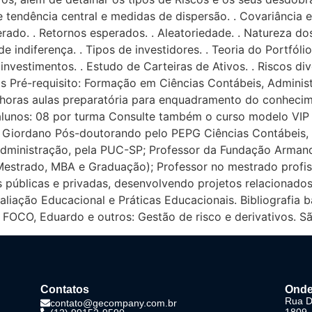
de tendência central e medidas de dispersão. . Covariância e
rado. . Retornos esperados. . Aleatoriedade. . Natureza dos
de indiferença. . Tipos de investidores. . Teoria do Portfóli
investimentos. . Estudo de Carteiras de Ativos. . Riscos div
oras Pré-requisito: Formação em Ciências Contábeis, Admin
12 horas aulas preparatória para enquadramento do conhec
alunos: 08 por turma Consulte também o curso modelo VIP 
ital Giordano Pós-doutorando pelo PEPG Ciências Contábeis
administração, pela PUC-SP; Professor da Fundação Arma
estrado, MBA e Graduação); Professor no mestrado profis
úblicas e privadas, desenvolvendo projetos relacionados à 
liação Educacional e Práticas Educacionais. Bibliografia 
 FOCO, Eduardo e outros: Gestão de risco e derivativos. Sã
Contatos
Onde
Rua Dr
contato@gecompany.com.br
1809 