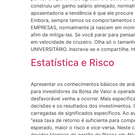
construiu um ganho salário almejado, normalm
aposentadoria a tendência é que ele procur
Embora, sempre temos os comportamentos que
EMPRESAS, normalmente já nascem em momento
afim de mitiga-las. Se você parar para pens
em velocidade de cruzeiro. Olha só o taman
UNIVERSITÁRIO. Inscreva-se e compartilhe.
Estatística e Risco
Apresentar os conhecimentos básicos de aná
para investidores da Bolsa de Valor e opera
desfavorável venha a ocorrer. Mais especifica
decisões e os resultados dos investimentos. 
carregadas de significados específicos. Ao av
“essa taxa de retorno é suficiente para compe
esperado, maior o risco e vice-versa. Neste 
devidas técnicas de gestão de Riscos em Ati