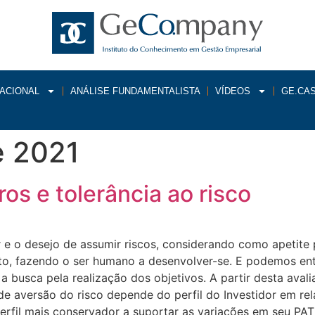
ACIONAL
ANÁLISE FUNDAMENTALISTA
VÍDEOS
GE.CA
e 2021
os e tolerância ao risco
or e o desejo de assumir riscos, considerando como apetit
, fazendo o ser humano a desenvolver-se. E podemos ente
o a busca pela realização dos objetivos. A partir desta av
 de aversão do risco depende do perfil do Investidor em r
perfil mais conservador a suportar as variações em seu PA