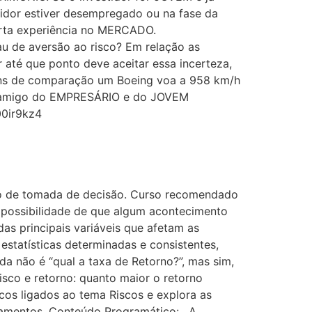
tidor estiver desempregado ou na fase da
erta experiência no MERCADO.
u de aversão ao risco? Em relação as
té que ponto deve aceitar essa incerteza,
 fins de comparação um Boeing voa a 958 km/h
nal amigo do EMPRESÁRIO e do JOVEM
00ir9kz4
sso de tomada de decisão. Curso recomendado
a possibilidade de que algum acontecimento
das principais variáveis que afetam as
estatísticas determinadas e consistentes,
da não é “qual a taxa de Retorno?”, mas sim,
risco e retorno: quanto maior o retorno
icos ligados ao tema Riscos e explora as
ramentos. Conteúdo Programático: . A