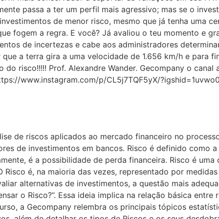
ente passa a ter um perfil mais agressivo; mas se o inves
e investimentos de menor risco, mesmo que já tenha uma c
 fogem a regra. E você? Já avaliou o teu momento e gra
s de incertezas e cabe aos administradores determinar a
ar que a terra gira a uma velocidade de 1.656 km/h e para
ho do risco!!!!! Prof. Alexandre Wander. Gecompany o ca
 https://www.instagram.com/p/CL5j7TQF5yX/?igshid=1uvwo
lise de riscos aplicados ao mercado financeiro no proce
dores de investimentos em bancos. Risco é definido como 
mente, é a possibilidade de perda financeira. Risco é uma 
O Risco é, na maioria das vezes, representado por medidas 
aliar alternativas de investimentos, a questão mais adequa
nsar o Risco?”. Essa ideia implica na relação básica entre 
curso, a Gecompany relembra os principais tópicos estatíst
vos, além de detalhar os tipos de Riscos e os seus desdob