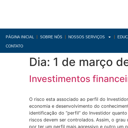
PÁGINA INICIAL
SOBRE NÓS
NOSSOS SERVIÇOS
EDUC
CONTATO
Dia:
1 de março d
Investimentos financeir
O risco esta associado ao perfil do Investid
economia e desenvolvimento do conhecimento
identificação do “perfil” do Investidor quant
riscos devem ser controlados. Assim, o grau
por ter um perfil mais agressivo e outro um 