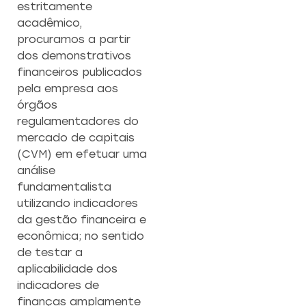
CAPACITAÇÃO 
C
estritamente
EMPREENDEDO
acadêmico,
procuramos a partir
Re
dos demonstrativos
a
Capacitação prática 
f
financeiros publicados
estratégias eficazes pa
con
empreendedores ambicios
pela empresa aos
órgãos
regulamentadores do
Saiba mais
mercado de capitais
(CVM) em efetuar uma
análise
fundamentalista
utilizando indicadores
da gestão financeira e
econômica; no sentido
de testar a
aplicabilidade dos
indicadores de
finanças amplamente