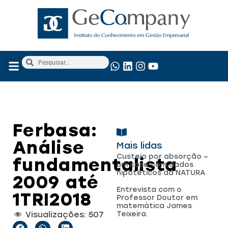
NOSSOS SERVIÇOS
ANÁLISE FUNDAMENTALISTA
Ferbasa:
Análise
Mais lidas
Custeio por absorção –
fundamentalista
um case com dados
hipotéticos da NATURA
2009 até
Entrevista com o
1TRI2018
Professor Doutor em
matemática James
Visualizações:
507
Teixeira.