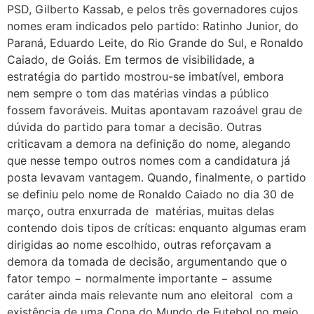
PSD, Gilberto Kassab, e pelos três governadores cujos
nomes eram indicados pelo partido: Ratinho Junior, do
Paraná, Eduardo Leite, do Rio Grande do Sul, e Ronaldo
Caiado, de Goiás. Em termos de visibilidade, a
estratégia do partido mostrou-se imbatível, embora
nem sempre o tom das matérias vindas a público
fossem favoráveis. Muitas apontavam razoável grau de
dúvida do partido para tomar a decisão. Outras
criticavam a demora na definição do nome, alegando
que nesse tempo outros nomes com a candidatura já
posta levavam vantagem. Quando, finalmente, o partido
se definiu pelo nome de Ronaldo Caiado no dia 30 de
março, outra enxurrada de matérias, muitas delas
contendo dois tipos de críticas: enquanto algumas eram
dirigidas ao nome escolhido, outras reforçavam a
demora da tomada de decisão, argumentando que o
fator tempo − normalmente importante − assume
caráter ainda mais relevante num ano eleitoral com a
existência de uma Copa do Mundo de Futebol no meio