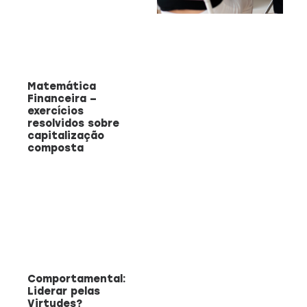
CAPACITAÇÃO 
C
EMPREENDEDO
Re
a
Capacitação prática 
Matemática
f
estratégias eficazes pa
Financeira –
con
empreendedores ambicios
exercícios
resolvidos sobre
capitalização
composta
Saiba mais
Comportamental:
Liderar pelas
Virtudes?