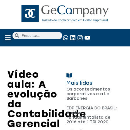
NOSSOS SERVIÇOS
ANÁLISE FUNDAMENTALISTA
Vídeo
aula: A
Mais lidas
Os acontecimentos
evolução
corporativos e a Lei
Sarbanes
da
EDP ENERGIA DO BRASIL:
Contabilidade
Análise
Fundamentalista de
Gerencial
2016 até 1 TRI 2020