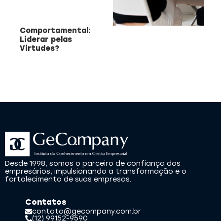
Comportamental:
CAPACITAÇÃO 
C
Liderar pelas
EMPREENDEDO
Virtudes?
Re
a
Capacitação prática 
f
estratégias eficazes pa
con
empreendedores ambicios
Saiba mais
Desde 1998, somos o parceiro de confiança dos
empresários, impulsionando a transformação e o
fortalecimento de suas empresas.
Contatos
contato@gecompany.com.br
(12) 99152-9590