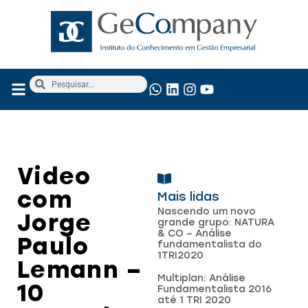
NOSSOS SERVIÇOS
ANÁLISE FUNDAMENTALISTA
Video
com
Mais lidas
Nascendo um novo
Jorge
grande grupo: NATURA
& CO – Análise
Paulo
fundamentalista do
1TRI2020
Lemann –
Multiplan: Análise
10
Fundamentalista 2016
até 1 TRI 2020