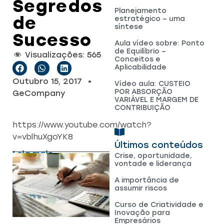
Segredos
Planejamento
de
estratégico – uma
síntese
Sucesso
Aula vídeo sobre: Ponto
de Equilíbrio –
Visualizações:
565
Conceitos e
Aplicabilidade
Outubro 15, 2017
Vídeo aula: CUSTEIO
POR ABSORÇÃO
GeCompany
VARIÁVEL E MARGEM DE
CONTRIBUIÇÃO
https://www.youtube.com/watch?
v=vblhuXgoYK8
Últimos conteúdos
Leia mais
Crise, oportunidade,
vontade e liderança
A importância de
assumir riscos
Curso de Criatividade e
Inovação para
Empresários