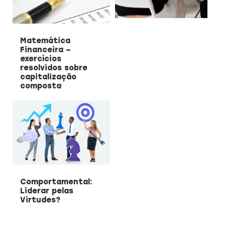
CAPACITAÇÃO 
C
EMPREENDEDO
Matemática
Financeira –
Re
exercícios
a
resolvidos sobre
Capacitação prática 
f
capitalização
estratégias eficazes pa
con
composta
empreendedores ambicios
Saiba mais
Comportamental:
Liderar pelas
Virtudes?