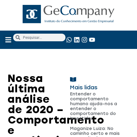
NOSSOS SERVIÇOS
ANÁLISE FUNDAMENTALISTA
Nossa
última
Mais lidas
Entender o
análise
comportamento
humano ajuda-nos a
de 2020 –
entender o
comportamento do
Comportamento
investidor
e
Maganize Luiza: No
caminho certo e mais