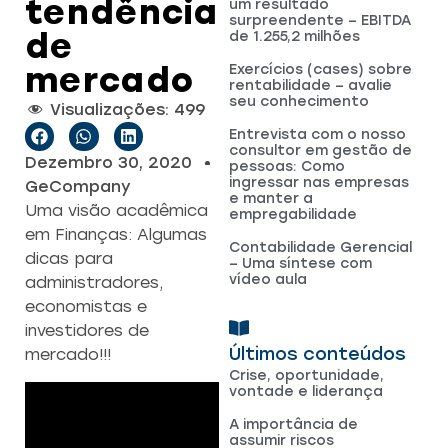
tendência
um resultado
surpreendente – EBITDA
de
de 1.255,2 milhões
mercado
Exercícios (cases) sobre
rentabilidade – avalie
seu conhecimento
Visualizações:
499
Entrevista com o nosso
consultor em gestão de
Dezembro 30, 2020
pessoas: Como
ingressar nas empresas
GeCompany
e manter a
Uma visão acadêmica
empregabilidade
em Finanças: Algumas
Contabilidade Gerencial
dicas para
– Uma síntese com
vídeo aula
administradores,
economistas e
investidores de
Últimos conteúdos
mercado!!!
Crise, oportunidade,
vontade e liderança
A importância de
assumir riscos