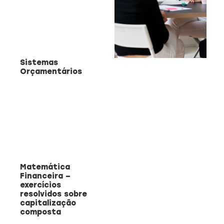
Sistemas
CAPACITAÇÃO 
C
Orçamentários
EMPREENDEDO
Re
a
Capacitação prática 
f
estratégias eficazes pa
con
empreendedores ambicios
Saiba mais
Matemática
Financeira –
exercícios
resolvidos sobre
capitalização
composta