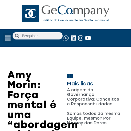
NOSSOS SERVIÇOS
ANÁLISE FUNDAMENTALISTA
Amy
Morin:
Mais lidas
A origem da
Força
Governança
Corporativa: Conceitos
mental é
e Responsabilidades
uma
Somos todos da mesma
Equipe, mesmo? Por
“abordagem
Moracy das Dores