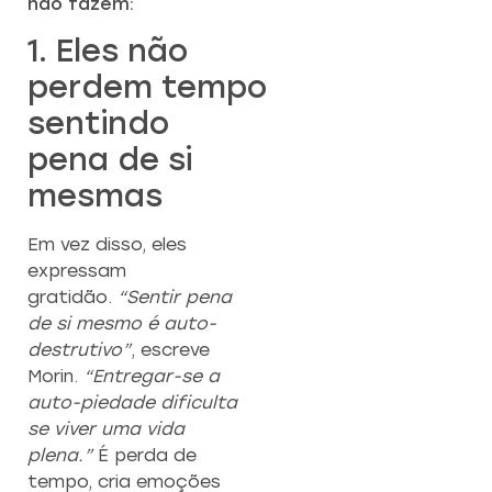
não fazem:
CAPACITAÇÃO 
C
EMPREENDEDO
1. Eles não
Re
perdem tempo
a
Capacitação prática 
f
sentindo
estratégias eficazes pa
con
empreendedores ambicios
pena de si
mesmas
Saiba mais
Em vez disso, eles
expressam
gratidão.
“Sentir pena
de si mesmo é auto-
destrutivo”
, escreve
Morin.
“Entregar-se a
auto-piedade dificulta
se viver uma vida
plena.”
É perda de
tempo, cria emoções