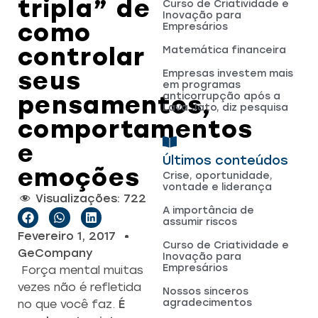
tripla” de
Curso de Criatividade e
Inovação para
como
Empresários
controlar
Matemática financeira
seus
Empresas investem mais
em programas
anticorrupção após a
pensamentos,
Lava Jato, diz pesquisa
comportamentos
e
Últimos conteúdos
emoções
Crise, oportunidade,
vontade e liderança
Visualizações:
722
A importância de
assumir riscos
Fevereiro 1, 2017
Curso de Criatividade e
GeCompany
Inovação para
Empresários
F
orça mental muitas
vezes não é refletida
Nossos sinceros
agradecimentos
no que você faz.
É