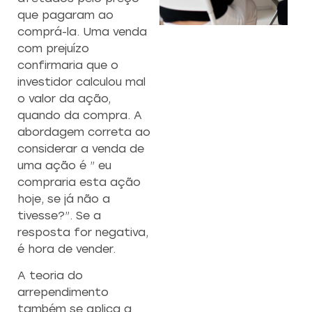
que pagaram ao
comprá-la. Uma venda
CAPACITAÇÃO 
C
com prejuízo
EMPREENDEDO
confirmaria que o
Re
investidor calculou mal
a
Capacitação prática 
o valor da ação,
f
estratégias eficazes pa
quando da compra. A
con
empreendedores ambicios
abordagem correta ao
considerar a venda de
Saiba mais
uma ação é ” eu
compraria esta ação
hoje, se já não a
tivesse?”. Se a
resposta for negativa,
é hora de vender.
A teoria do
arrependimento
também se aplica a