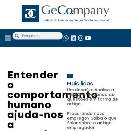
NOSSOS SERVIÇOS
ANÁLISE FUNDAMENTALISTA
Entender
o
Mais lidas
Um desafio: Análise a
comportamento
PETRO e responda as
questões em forma de
humano
artigo
ajuda-nos
Procurando novo
emprego? Saiba o que
a
falar sobre o antigo
empregador