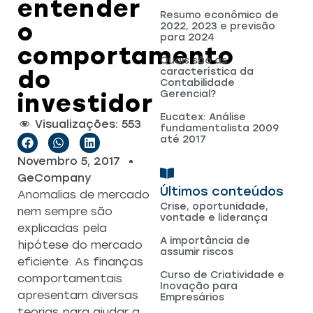
entender
Resumo econômico de
o
2022, 2023 e previsão
para 2024
comportamento
Quais são as
do
característica da
Contabilidade
Gerencial?
investidor
Eucatex: Análise
Visualizações:
553
fundamentalista 2009
até 2017
Novembro 5, 2017
GeCompany
Últimos conteúdos
Anomalias de mercado
Crise, oportunidade,
nem sempre são
vontade e liderança
explicadas pela
A importância de
hipótese do mercado
assumir riscos
eficiente. As finanças
Curso de Criatividade e
comportamentais
Inovação para
apresentam diversas
Empresários
teorias para ajudar a