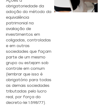
Ações a
obrigatoriedade da
adoção do método da
CAPACITAÇÃO 
C
equivalência
EMPREENDEDO
patrimonial na
avaliação de
Re
investimentos em
a
Capacitação prática 
f
coligadas, controladas
estratégias eficazes pa
con
empreendedores ambicios
e em outras
sociedades que façam
parte de um mesmo
Saiba mais
grupo ou estejam sob
controle em comum
(lembrar que isso é
obrigatório para todas
as demais sociedades
tributadas pelo lucro
real, por força do
decreto-lei 1.598/77).