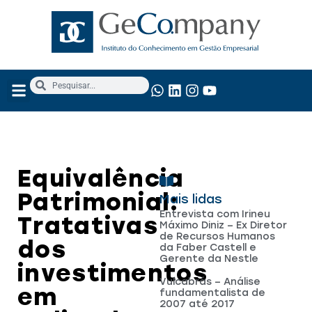
NOSSOS SERVIÇOS
ANÁLISE FUNDAMENTALISTA
Equivalência
Patrimonial:
Mais lidas
Entrevista com Irineu
Tratativas
Máximo Diniz – Ex Diretor
de Recursos Humanos
dos
da Faber Castell e
Gerente da Nestle
investimentos
Vulcabrás – Análise
em
fundamentalista de
2007 até 2017