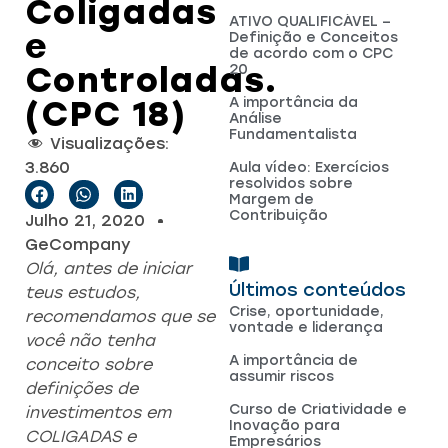
Coligadas
ATIVO QUALIFICÁVEL –
e
Definição e Conceitos
de acordo com o CPC
Controladas.
20
(CPC 18)
A importância da
Análise
Fundamentalista
Visualizações:
3.860
Aula vídeo: Exercícios
resolvidos sobre
Margem de
Contribuição
Julho 21, 2020
GeCompany
Olá, antes de iniciar
Últimos conteúdos
teus estudos,
Crise, oportunidade,
recomendamos que se
vontade e liderança
você não tenha
A importância de
conceito sobre
assumir riscos
definições de
Curso de Criatividade e
investimentos em
Inovação para
COLIGADAS e
Empresários