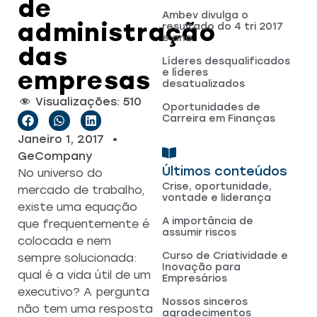
de
Ambev divulga o
administração
resultado do 4 tri 2017
e ano
das
Líderes desqualificados
empresas
e líderes
desatualizados
Visualizações:
510
Oportunidades de
Carreira em Finanças
Janeiro 1, 2017
GeCompany
Últimos conteúdos
No universo do
Crise, oportunidade,
mercado de trabalho,
vontade e liderança
existe uma equação
A importância de
que frequentemente é
assumir riscos
colocada e nem
Curso de Criatividade e
sempre solucionada:
Inovação para
qual é a vida útil de um
Empresários
executivo? A pergunta
Nossos sinceros
não tem uma resposta
agradecimentos