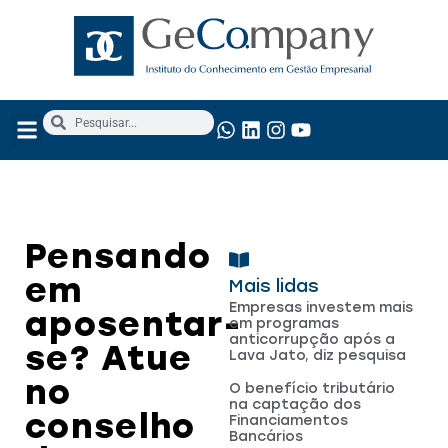
NOSSOS SERVIÇOS
ANÁLISE FUNDAMENTALISTA
Pensando
em
Mais lidas
Empresas investem mais
aposentar-
em programas
anticorrupção após a
se? Atue
Lava Jato, diz pesquisa
no
O benefício tributário
na captação dos
conselho
Financiamentos
Bancários