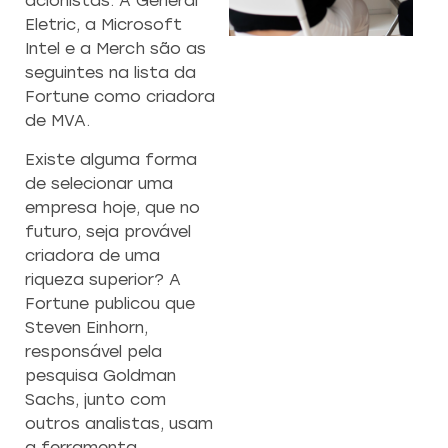
acionistas. A General
Eletric, a Microsoft
Intel e a Merch são as
CAPACITAÇÃO 
C
seguintes na lista da
EMPREENDEDO
Fortune como criadora
Re
de MVA.
a
Capacitação prática 
f
estratégias eficazes pa
Existe alguma forma
con
empreendedores ambicios
de selecionar uma
empresa hoje, que no
futuro, seja provável
Saiba mais
criadora de uma
riqueza superior? A
Fortune publicou que
Steven Einhorn,
responsável pela
pesquisa Goldman
Sachs, junto com
outros analistas, usam
a ferramenta