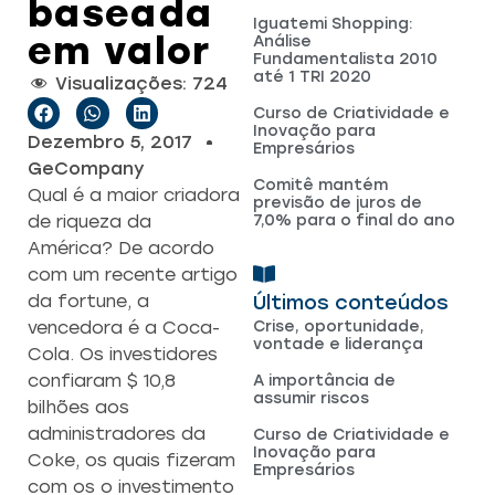
baseada
Iguatemi Shopping:
em valor
Análise
Fundamentalista 2010
até 1 TRI 2020
Visualizações:
724
Curso de Criatividade e
Inovação para
Dezembro 5, 2017
Empresários
GeCompany
Comitê mantém
Qual é a maior criadora
previsão de juros de
7,0% para o final do ano
de riqueza da
América? De acordo
com um recente artigo
Últimos conteúdos
da fortune, a
Crise, oportunidade,
vencedora é a Coca-
vontade e liderança
Cola. Os investidores
confiaram $ 10,8
A importância de
assumir riscos
bilhões aos
administradores da
Curso de Criatividade e
Inovação para
Coke, os quais fizeram
Empresários
com os o investimento