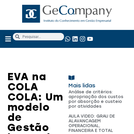
NOSSOS SERVIÇOS
ANÁLISE FUNDAMENTALISTA
EVA na
COLA
Mais lidas
Análise de critérios:
COLA: Um
apropriação dos custos
por absorção e custeio
modelo
por atividades
de
AULA VÍDEO: GRAU DE
ALAVANCAGEM
Gestão
OPERACIONAL,
FINANCEIRA E TOTAL