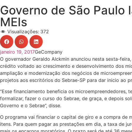
Governo de São Paulo l
MEIs
Visualizações:
372
janeiro 19, 2017
GeCompany
O governador Geraldo Alckmin anunciou nesta sexta-feira,
crédito voltado ao crescimento e desenvolvimento dos mic
ampliação e modernização dos negócios de microempreend
projetos aos escritórios do Sebrae-SP para dar inicio ao p
“Esse financiamento beneficia os microempreendedores, t
formalizar, fazer o curso do Sebrae, de graça, e depois sol
Governo e o Sebrae”, disse.
O programa vai financiar o capital de giro e a compra de m
itens. Para quem pagar as prestações em dia, a taxa de ju
mais os encargos moratórios. O prazo será de até 36 meses