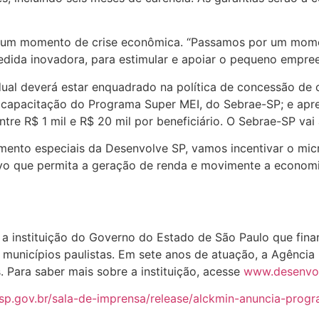
em um momento de crise econômica. “Passamos por um mome
dida inovadora, para estimular e apoiar o pequeno empree
ual deverá estar enquadrado na política de concessão de 
capacitação do Programa Super MEI, do Sebrae-SP; e apres
re R$ 1 mil e R$ 20 mil por beneficiário. O Sebrae-SP vai 
mento especiais da Desenvolve SP, vamos incentivar o mic
vo que permita a geração de renda e movimente a economia 
 instituição do Governo do Estado de São Paulo que financ
unicípios paulistas. Em sete anos de atuação, a Agência 
 Para saber mais sobre a instituição, acesse
www.desenvol
.sp.gov.br/sala-de-imprensa/release/alckmin-anuncia-pro