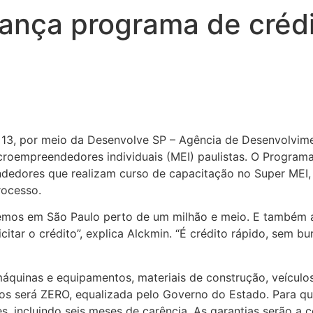
ança programa de crédi
 13, por meio da Desenvolve SP – Agência de Desenvolvime
roempreendedores individuais (MEI) paulistas. O Programa
edores que realizam curso de capacitação no Super MEI, 
rocesso.
emos em São Paulo perto de um milhão e meio. E também aq
icitar o crédito”, explica Alckmin. “É crédito rápido, sem 
áquinas e equipamentos, materiais de construção, veículos 
ros será ZERO, equalizada pelo Governo do Estado. Para qu
, incluindo seis meses de carência. As garantias serão a 