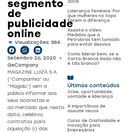
segmento
2008
de
Liderança feminina: Por
que mulheres no topo
publicidade
fazem a diferença
online
Assista o vídeo:
Medidas que a
Petrobras tem tomado
Visualizações:
584
para evitar desvios
Como liderar bem, se a
Setembro 26, 2020
Carta-Branca dada não
é tão branca?
GeCompany
MAGAZINE LUIZA S.A.
(“Companhia” ou
Últimos conteúdos
“Magalu”) vem a
Crise, oportunidade,
público informar aos
vontade e liderança
seus acionistas e
A importância de
ao mercado que, nesta
assumir riscos
data, celebrou
Curso de Criatividade e
contratos para
Inovação para
aquisição (i) das
Empresários