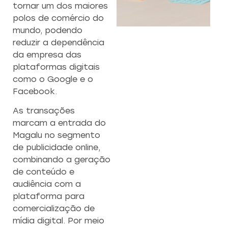
tornar um dos maiores
polos de comércio do
mundo, podendo
ORIA
AVALIAÇÃO
REESTRUTURA
C
reduzir a dependência
DE
DE EMPRESA
E
da empresa das
EMPRESAS
presa e
plataformas digitais
lidade
Transformamos desafios
como o Google e o
 nossa
oportunidades de crescime
Facebook.
Conheça o potencial
cializada
Conheça nossa consulto
e
oculto da sua
ação.
especializada para uma nov
As transações
empresa com a nossa
de sucesso empresarial
expertise em
marcam a entrada do
avaliação
s
Magalu no segmento
empresarial.
de publicidade online,
Saiba mais
combinando a geração
Saiba mais
de conteúdo e
audiência com a
plataforma para
comercialização de
mídia digital. Por meio