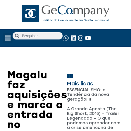
Magalu
faz
Mais lidas
ESSENCIALISMO: a
aquisições
Tendência da nova
geração!!!!
e marca a
A Grande Aposta (The
entrada
Big Short, 2015) – Trailer
Legendado – O que
no
podemos aprender com
a crise americana de