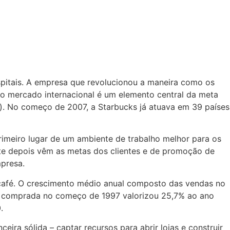
itais. A empresa que revolucionou a maneira como os
 mercado internacional é um elemento central da meta
r). No começo de 2007, a Starbucks já atuava em 39 países
rimeiro lugar de um ambiente de trabalho melhor para os
nte depois vêm as metas dos clientes e de promoção de
mpresa.
u café. O crescimento médio anual composto das vendas no
s comprada no começo de 1997 valorizou 25,7% ao ano
.
ira sólida – captar recursos para abrir lojas e construir