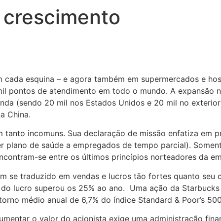
 crescimento
m cada esquina – e agora também em supermercados e hosp
il pontos de atendimento em todo o mundo. A expansão no
enda (sendo 20 mil nos Estados Unidos e 20 mil no exterio
na China.
um tanto incomuns. Sua declaração de missão enfatiza em p
ecer plano de saúde a empregados de tempo parcial). Some
encontram-se entre os últimos princípios norteadores da e
tem se traduzido em vendas e lucros tão fortes quanto se
o do lucro superou os 25% ao ano. Uma ação da Starbuck
torno médio anual de 6,7% do índice Standard & Poor’s 500
mentar o valor do acionista exige uma administração finance