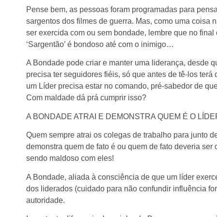
Pense bem, as pessoas foram programadas para pensar
sargentos dos filmes de guerra. Mas, como uma coisa n
ser exercida com ou sem bondade, lembre que no final 
‘Sargentão’ é bondoso até com o inimigo…
A Bondade pode criar e manter uma liderança, desde q
precisa ter seguidores fiéis, só que antes de tê-los terá
um Líder precisa estar no comando, pré-sabedor de q
Com maldade dá prá cumprir isso?
A BONDADE ATRAI E DEMONSTRA QUEM É O LÍDE
Quem sempre atrai os colegas de trabalho para junto de s
demonstra quem de fato é ou quem de fato deveria ser 
sendo maldoso com eles!
A Bondade, aliada à consciência de que um líder exerce
dos liderados (cuidado para não confundir influência f
autoridade.