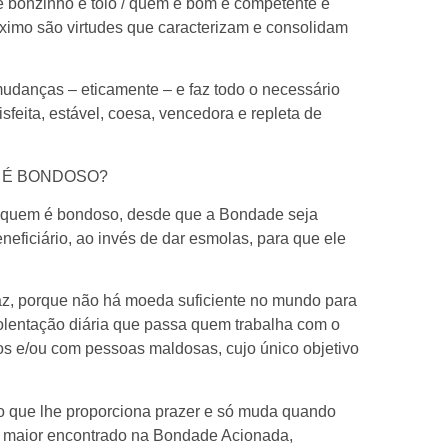
é bonzinho é tolo / quem é bom é competente e
ximo são virtudes que caracterizam e consolidam
udanças – eticamente – e faz todo o necessário
sfeita, estável, coesa, vencedora e repleta de
Re
 É BONDOSO?
a quem é bondoso, desde que a Bondade seja
eficiário, ao invés de dar esmolas, para que ele
az, porque não há moeda suficiente no mundo para
lentação diária que passa quem trabalha com o
s e/ou com pessoas maldosas, cujo único objetivo
 que lhe proporciona prazer e só muda quando
er maior encontrado na Bondade Acionada,