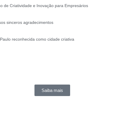
o de Criatividade e Inovação para Empresários
os sinceros agradecimentos
Paulo reconhecida como cidade criativa
CAPACITAÇÃO DE
EMPREENDEDORES
Capacitação prática e estratégias eficazes para
empreendedores ambiciosos.
Saiba mais