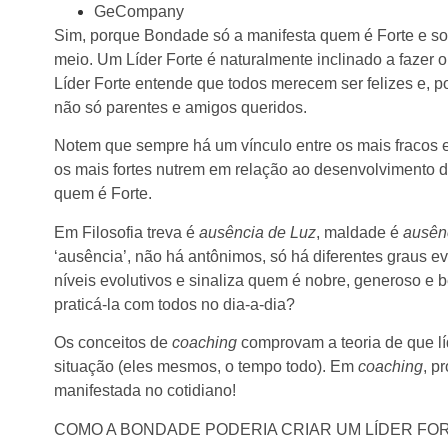
GeCompany
Sim, porque Bondade só a manifesta quem é Forte e so
meio. Um Líder Forte é naturalmente inclinado a faze
Líder Forte entende que todos merecem ser felizes e, p
não só parentes e amigos queridos.
Notem que sempre há um vínculo entre os mais fracos e 
os mais fortes nutrem em relação ao desenvolvimento 
quem é Forte.
Em Filosofia treva é
ausência de Luz
, maldade é
ausên
‘ausência’, não há antônimos, só há diferentes graus ev
níveis evolutivos e sinaliza quem é nobre, generoso e 
praticá-la com todos no dia-a-dia?
Os conceitos de
coaching
comprovam a teoria de que l
situação (eles mesmos, o tempo todo). Em
coaching
, p
manifestada no cotidiano!
COMO A BONDADE PODERIA CRIAR UM LÍDER FOR