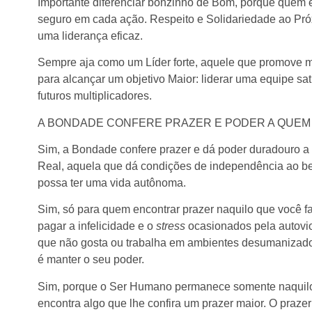
Importante diferenciar bonzinho de Bom, porque quem 
seguro em cada ação. Respeito e Solidariedade ao Pró
uma liderança eficaz.
Sempre aja como um Líder forte, aquele que promove m
para alcançar um objetivo Maior: liderar uma equipe sati
futuros multiplicadores.
A BONDADE CONFERE PRAZER E PODER A QUEM
Sim, a Bondade confere prazer e dá poder duradouro 
Real, aquela que dá condições de independência ao ben
possa ter uma vida autônoma.
Sim, só para quem encontrar prazer naquilo que você f
pagar a infelicidade e o
stress
ocasionados pela autovio
que não gosta ou trabalha em ambientes desumanizado
é manter o seu poder.
Sim, porque o Ser Humano permanece somente naquilo
encontra algo que lhe confira um prazer maior. O praz