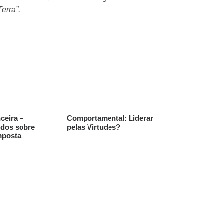
erra”.
T
Co
ceira –
Comportamental: Liderar
idos sobre
pelas Virtudes?
mposta