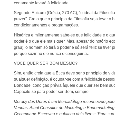
certamente levará à felicidade.
Segundo Epicuro (Grécia, 270 AC), “o ideal da Filosofia 
prazer”. Creio que o princípio da Filosofia seja levar o 
condicionamentos e programações.
Histórica e milenarmente sabe-se que felicidade é o 
poder é o que ele mais quer. Mas, apesar do notório e
grau), o homem só terá o poder e só será feliz se tiver
porque sozinho ele nunca o conseguiria…
VOCÊ QUER SER BOM MESMO?
Sim, então creia que a Ética deve ser o princípio de vi
qualquer definição, é ocupar-se com a felicidade pesso
Bondade, condição prévia àquele que quer ser bem suc
Capacite-se para poder ser Bom, sempre!
Moracy das Dores é um Mercadólogo reconhecido pelo
Vendas. Atual
Consultor de Marketing e
Endomarketing
Gecompany.
Escreveu e publicou dois livros: “Para sua