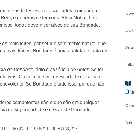
mente os fortes estão capacitados a mudar um
Gove
r o Bem, é generoso e tem uma Alma Nobre. Um
or isso, todos devem ser alvos de sua Bondade,
CON
os mais fortes, por ser um sentimento natural que
Anál
dos mais fracos. Bondade é uma qualidade inata de
Infl
cia de Bondade
, ódio é
ausência de Amor
. Se for
olutivos. Ou seja, o nível de Bondade classifica
benevolente. Se Bondade é tudo isso, por que não
Últ
íderes competentes são o que são em qualquer
Cris
rova de superioridade é o Grau de Bondade
A im
TE E MANTÊ-LO NA LIDERANÇA?