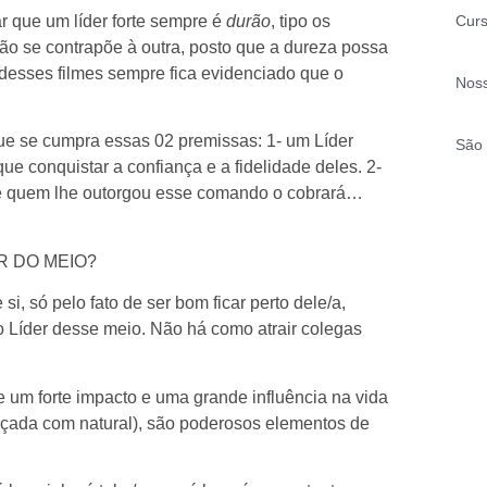
Curs
 que um líder forte sempre é
durão
, tipo os
ão se contrapõe à outra, posto que a dureza possa
desses filmes sempre fica evidenciado que o
Noss
ue se cumpra essas 02 premissas: 1- um Líder
São 
 que conquistar a confiança e a fidelidade deles. 2-
ue quem lhe outorgou esse comando o cobrará…
R DO MEIO?
i, só pelo fato de ser bom ficar perto dele/a,
o Líder desse meio. Não há como atrair colegas
 um forte impacto e uma grande influência na vida
orçada com natural), são poderosos elementos de