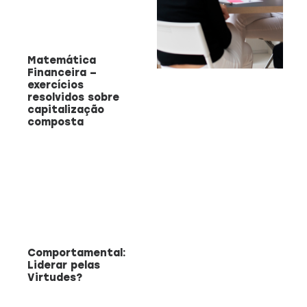
Matemática
Financeira –
CAPACITAÇÃO 
C
exercícios
resolvidos sobre
EMPREENDEDO
capitalização
Re
composta
a
Capacitação prática 
f
estratégias eficazes pa
con
empreendedores ambicios
Saiba mais
Comportamental:
Liderar pelas
Virtudes?