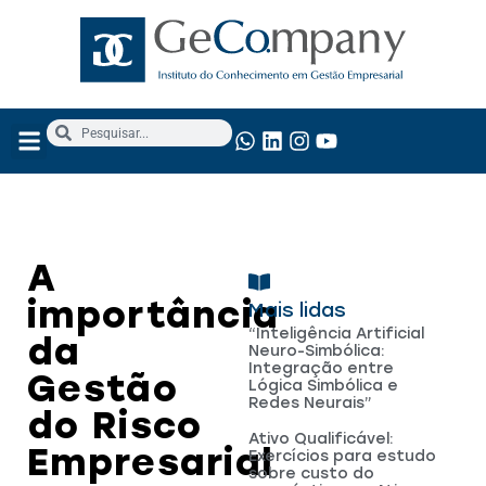
NOSSOS SERVIÇOS
ANÁLISE FUNDAMENTALISTA
A
importância
Mais lidas
“Inteligência Artificial
da
Neuro-Simbólica:
Integração entre
Gestão
Lógica Simbólica e
Redes Neurais”
do Risco
Ativo Qualificável:
Empresarial
Exercícios para estudo
sobre custo do