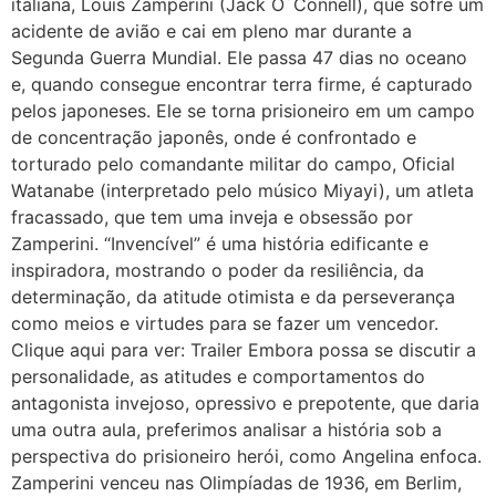
italiana, Louis Zamperini (Jack O´Connell), que sofre um
acidente de avião e cai em pleno mar durante a
Segunda Guerra Mundial. Ele passa 47 dias no oceano
e, quando consegue encontrar terra firme, é capturado
pelos japoneses. Ele se torna prisioneiro em um campo
de concentração japonês, onde é confrontado e
torturado pelo comandante militar do campo, Oficial
Watanabe (interpretado pelo músico Miyayi), um atleta
fracassado, que tem uma inveja e obsessão por
Zamperini. “Invencível” é uma história edificante e
inspiradora, mostrando o poder da resiliência, da
determinação, da atitude otimista e da perseverança
como meios e virtudes para se fazer um vencedor.
Clique aqui para ver: Trailer Embora possa se discutir a
personalidade, as atitudes e comportamentos do
antagonista invejoso, opressivo e prepotente, que daria
uma outra aula, preferimos analisar a história sob a
perspectiva do prisioneiro herói, como Angelina enfoca.
Zamperini venceu nas Olimpíadas de 1936, em Berlim,