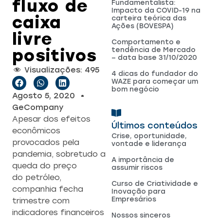
fluxo de
Fundamentalista:
Impacto da COVID-19 na
caixa
carteira teórica das
Ações (BOVESPA)
livre
Comportamento e
positivos
tendência de Mercado
– data base 31/10/2020
Visualizações:
495
4 dicas do fundador do
WAZE para começar um
bom negócio
Agosto 5, 2020
GeCompany
Apesar dos efeitos
Últimos conteúdos
econômicos
Crise, oportunidade,
provocados pela
vontade e liderança
pandemia, sobretudo a
A importância de
queda do preço
assumir riscos
do petróleo,
Curso de Criatividade e
companhia fecha
Inovação para
Empresários
trimestre com
indicadores financeiros
Nossos sinceros