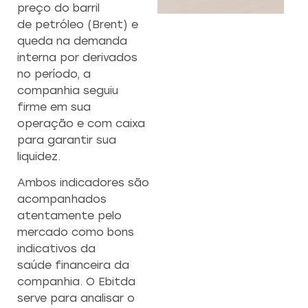
preço do barril
de petróleo (Brent) e
ORIA
AVALIAÇÃO
REESTRUTURA
C
queda na demanda
DE
DE EMPRESA
E
interna por derivados
EMPRESAS
presa e
no período, a
lidade
Transformamos desafios
companhia seguiu
 nossa
oportunidades de crescime
Conheça o potencial
cializada
firme em sua
Conheça nossa consulto
e
oculto da sua
ação.
operação e com caixa
especializada para uma nov
empresa com a nossa
de sucesso empresarial
para garantir sua
expertise em
avaliação
liquidez.
s
empresarial.
Saiba mais
Ambos indicadores são
acompanhados
Saiba mais
atentamente pelo
mercado como bons
indicativos da
saúde financeira da
companhia. O Ebitda
serve para analisar o