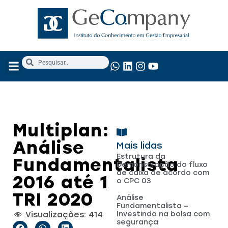
NOSSOS SERVIÇOS
ANÁLISE FUNDAMENTALISTA
Multiplan:
Análise
Mais lidas
Estrutura da
Fundamentalista
Demonstração do fluxo
de caixa de acordo com
2016 até 1
o CPC 03
TRI 2020
Análise
Fundamentalista –
Visualizações:
414
Investindo na bolsa com
segurança