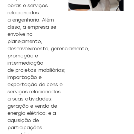
obras e serviços
relacionados
CAPACITAÇÃO 
C
a engenharia. Além
EMPREENDEDO
disso, a empresa se
Re
envolve no
a
Capacitação prática 
planejamento,
f
estratégias eficazes pa
desenvolvimento, gerenciamento,
con
empreendedores ambicios
promoção e
intermediação
de projetos imobiliários;
Saiba mais
importação e
exportação de bens e
serviços relacionados
a suas atividades;
geração e venda de
energia elétrica; e a
aquisição de
participações