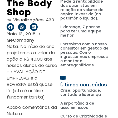
The Body
Mede a rentabilidade
dos acionistas em
Shop
relação ao volume do
capital investido (no
patrimônio liquido).
Visualizações:
430
Liderança, 7 passos
para ter uma equipe
Maio 12, 2018
melhor
GeCompany
Entrevista com o nosso
Nota: No início do ano
consultor em gestão de
pessoas: Como
projetamos o valor da
ingressar nas empresas
ação a R$ 40,00 aos
e manter a
empregabilidade
nossos alunos do curso
de AVALIAÇÃO DE
EMPRESAS e a
Últimos conteúdos
BOVESPA está quase
Crise, oportunidade,
lá. (isto é análise
vontade e liderança
fundamentalista)
A importância de
Abaixo comentários da
assumir riscos
Natura:
Curso de Criatividade e