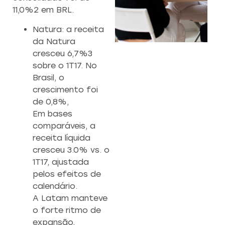
11,0%2 em BRL.
Natura: a receita
da Natura
CAPACITAÇÃO 
C
cresceu 6,7%3
EMPREENDEDO
sobre o 1T17. No
Brasil, o
Re
crescimento foi
a
Capacitação prática 
f
de 0,8%,
estratégias eficazes pa
con
empreendedores ambicios
Em bases
comparáveis, a
receita líquida
Saiba mais
cresceu 3.0% vs. o
1T17, ajustada
pelos efeitos de
calendário.
A Latam manteve
o forte ritmo de
expansão,