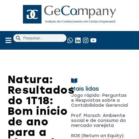
NOSSOS SERVIÇOS
ANÁLISE FUNDAMENTALISTA
Natura:
Resultados
Mais lidas
Jogo rápido: Perguntas
do 1T18:
e Respostas sobre a
Contabilidade Gerencial
Bom início
Prof. Morsch: Ambiente
de ano
social e de consumo do
mercado varejista
para a
ROE (Return on Equity):