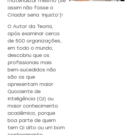
materializar mesmo (se
CAPACITAÇÃO 
C
assim não fosse o
EMPREENDEDO
Criador seria ‘injusto’)!
Re
O Autor da Teoria,
a
Capacitação prática 
após examinar cerca
f
estratégias eficazes pa
de 500 organizações,
con
empreendedores ambicios
em todo o mundo,
descobriu que os
Saiba mais
profissionais mais
bem-sucedidos não
são os que
apresentam maior
Quociente de
Inteligência (QI) ou
maior conhecimento
acadêmico, porque
boa parte de quem
tem QI alto ou um bom
conhecimento