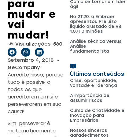
para
Como se tornar um líder
ágil
mudar e
No 2T20, a Embraer
vai
apresentou Prejuízo
líquido ajustado de R$
mudar!
1.071,0 milhões
Análise técnica versus
Visualizações:
560
Análise
fundamentalista
Setembro 4, 2018
GeCompany
Últimos conteúdos
Acredite nisso, porque
Crise, oportunidade,
tudo é possível a
vontade e liderança
todos os que
A importância de
acreditarem em si e
assumir riscos
perseverarem em sua
Curso de Criatividade e
causa!
Inovação para
Empresários
Sim, perseverar é
matematicamente
Nossos sinceros
agradecimentos