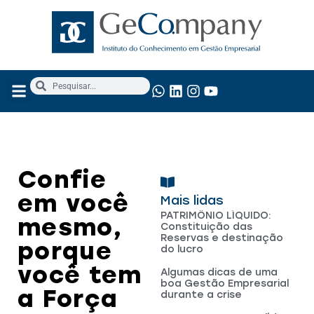
NOSSOS SERVIÇOS
ANÁLISE FUNDAMENTALISTA
Confie
em você
Mais lidas
PATRIMÔNIO LÍQUIDO:
mesmo,
Constituição das
Reservas e destinação
porque
do lucro
você tem
Algumas dicas de uma
boa Gestão Empresarial
a Força
durante a crise