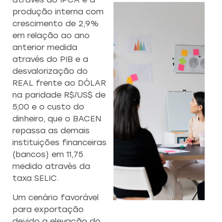
produção interna com
crescimento de 2,9%
em relação ao ano
anterior medida
através do PIB e a
desvalorização do
REAL frente ao DÓLAR
na paridade R$/US$ de
5,00 e o custo do
dinheiro, que o BACEN
repassa as demais
instituições financeiras
(bancos) em 11,75
medido através da
taxa SELIC.
Um cenário favorável
CAPACITAÇÃO 
C
para exportação
devido a elevação do