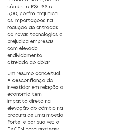
EMPREENDEDO
câmbio a R$/US$ a
Re
5,00, porém prejudica
a
Capacitação prática 
as importações na
f
estratégias eficazes pa
con
redução de entradas
empreendedores ambicios
de novas tecnologias e
prejudica empresas
Saiba mais
com elevado
endividamento
atrelado ao dólar.
Um resumo conceitual:
A desconfiança do
investidor em relação a
economia tem
impacto direto na
elevação do câmbio na
procura de uma moeda
forte; e por sua vez o
BACEN para proteger