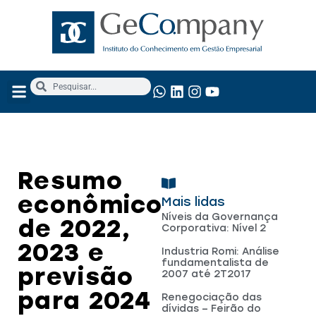
NOSSOS SERVIÇOS
ANÁLISE FUNDAMENTALISTA
Resumo
econômico
Mais lidas
Níveis da Governança
de 2022,
Corporativa: Nível 2
2023 e
Industria Romi: Análise
fundamentalista de
previsão
2007 até 2T2017
para 2024
Renegociação das
dívidas – Feirão do