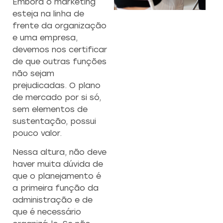
Embora o marketing
esteja na linha de
CAPACITAÇÃO 
C
frente da organização
EMPREENDEDO
e uma empresa,
Re
devemos nos certificar
a
Capacitação prática 
de que outras funções
f
estratégias eficazes pa
não sejam
con
empreendedores ambicios
prejudicadas. O plano
de mercado por si só,
sem elementos de
Saiba mais
sustentação, possui
pouco valor.
Nessa altura, não deve
haver muita dúvida de
que o planejamento é
a primeira função da
administração e de
que é necessário