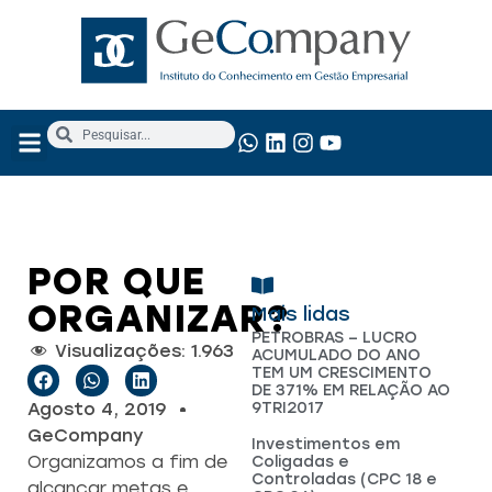
NOSSOS SERVIÇOS
ANÁLISE FUNDAMENTALISTA
POR QUE
ORGANIZAR?
Mais lidas
PETROBRAS – LUCRO
Visualizações:
1.963
ACUMULADO DO ANO
TEM UM CRESCIMENTO
DE 371% EM RELAÇÃO AO
9TRI2017
Agosto 4, 2019
GeCompany
Investimentos em
Organizamos a fim de
Coligadas e
Controladas (CPC 18 e
alcançar metas e