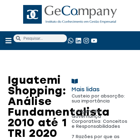
NOSSOS SERVIÇOS
ANÁLISE FUNDAMENTALISTA
Iguatemi
Shopping:
Mais lidas
Custeio por absorção:
Análise
sua importância
Fundamentalista
A origem da
Governança
2010 até 1
Corporativa: Conceitos
e Responsabilidades
TRI 2020
7 Razões por que as