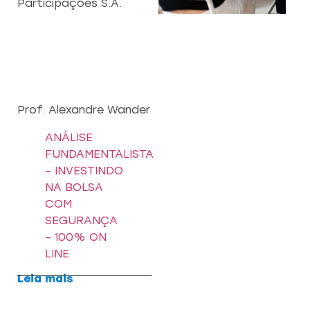
Participações S.A.
CAPACITAÇÃO 
C
EMPREENDEDO
Re
a
Capacitação prática 
f
estratégias eficazes pa
con
Prof. Alexandre Wander
empreendedores ambicios
ANÁLISE
Saiba mais
FUNDAMENTALISTA
– INVESTINDO
NA BOLSA
COM
SEGURANÇA
– 100% ON
LINE
Leia mais