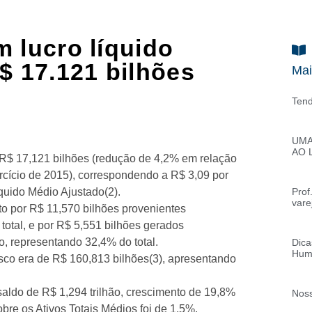
 lucro líquido
$ 17.121 bilhões
Mai
Tend
UMA
AO 
e R$ 17,121 bilhões (redução de 4,2% em relação
rcício de 2015), correspondendo a R$ 3,09 por
quido Médio Ajustado(2).
Prof
vare
to por R$ 11,570 bilhões provenientes
total, e por R$ 5,551 bilhões gerados
o, representando 32,4% do total.
Dica
Hum
co era de R$ 160,813 bilhões(3), apresentando
saldo de R$ 1,294 trilhão, crescimento de 19,8%
Noss
re os Ativos Totais Médios foi de 1,5%.