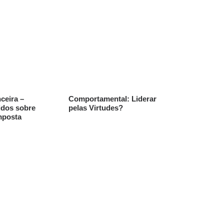
ceira –
Comportamental: Liderar
idos sobre
pelas Virtudes?
mposta
Re