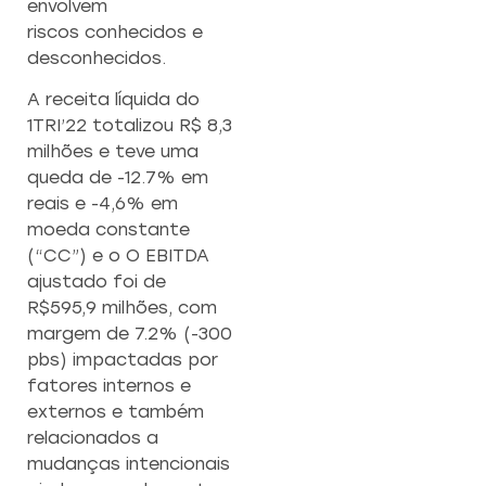
envolvem
EMPREENDEDO
riscos conhecidos e
Re
desconhecidos.
a
Capacitação prática 
f
A receita líquida do
estratégias eficazes pa
con
empreendedores ambicios
1TRI’22 totalizou R$ 8,3
milhões e teve uma
queda de -12.7% em
Saiba mais
reais e -4,6% em
moeda constante
(“CC”) e o O EBITDA
ajustado foi de
R$595,9 milhões, com
margem de 7.2% (-300
pbs) impactadas por
fatores internos e
externos e também
relacionados a
mudanças intencionais