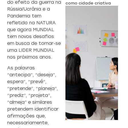
do efeito da guerra na
como cidade criativa
Rússia/Ucrânia e a
Pandemia tem
refletido na NATURA
que agora MUNDIAL
tem novos desafios
em busca de tornar-se
uma LIDER MUNDIAL
nos próximos anos.
As palavras
“antecipa”, “deseja”,
espera”, “prevê”,
“pretende”, “planeja”,
“prediz”, “projeta”,
“almeja” e similares
pretendem identificar
afirmações que,
necessariamente,
CAPACITAÇÃO 
C