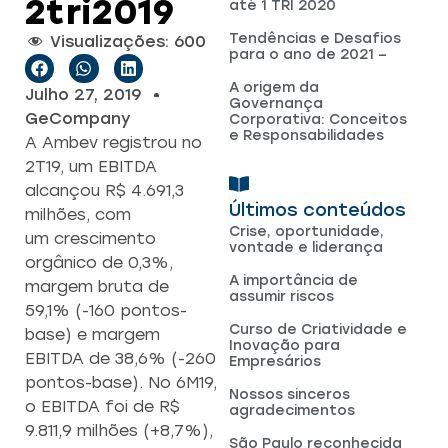
2tri2019
até 1 TRI 2020
Tendências e Desafios
Visualizações:
600
para o ano de 2021 –
A origem da
Julho 27, 2019
Governança
GeCompany
Corporativa: Conceitos
e Responsabilidades
A Ambev registrou no
2T19, um EBITDA
alcançou R$ 4.691,3
Últimos conteúdos
milhões, com
Crise, oportunidade,
um crescimento
vontade e liderança
orgânico de 0,3%,
A importância de
margem bruta de
assumir riscos
59,1% (-160 pontos-
Curso de Criatividade e
base) e margem
Inovação para
EBITDA de 38,6% (-260
Empresários
pontos-base). No 6M19,
Nossos sinceros
o EBITDA foi de R$
agradecimentos
9.811,9 milhões (+8,7%),
São Paulo reconhecida