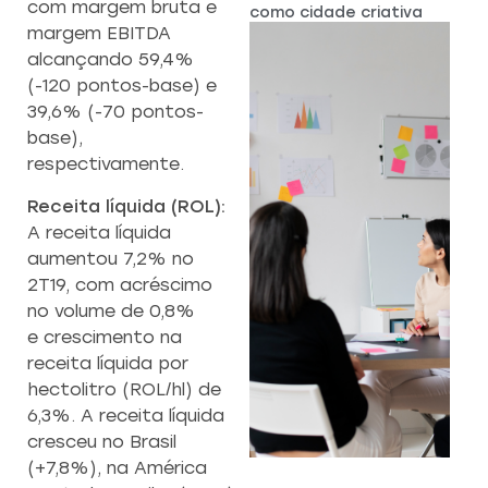
com margem bruta e
como cidade criativa
margem EBITDA
alcançando 59,4%
(-120 pontos-base) e
39,6% (-70 pontos-
base),
respectivamente.
Receita líquida (ROL):
A receita líquida
aumentou 7,2% no
2T19, com acréscimo
no volume de 0,8%
e crescimento na
receita líquida por
hectolitro (ROL/hl) de
6,3%. A receita líquida
cresceu no Brasil
(+7,8%), na América
CAPACITAÇÃO 
C