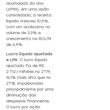
acumulado do ano
(6M19), em uma visão
consolidada, a receita
líquida cresceu 10,5%,
com um acréscimo no
volume de 3,3% e
crescimento na ROL/hl
de 6,9%.
Lucro líquido ajustado
e LPA:
O lucro líquido
ajustado foi de R$
2.712,1 milhões no 2T19,
16,1% mais alto que no
2T18, impulsionado
principalmente por uma
diminuição das
despesas financeiras.
O lucro por ação