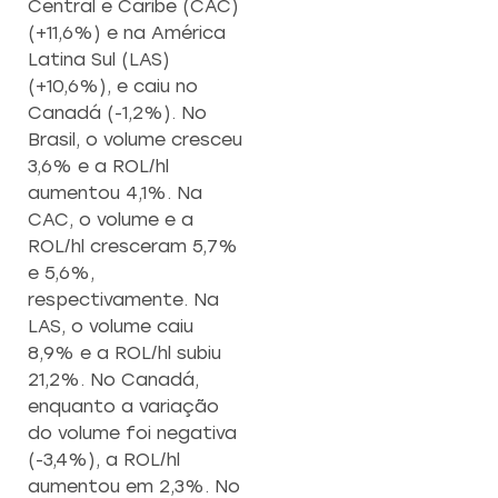
Central e Caribe (CAC)
EMPREENDEDO
(+11,6%) e na América
Re
Latina Sul (LAS)
a
Capacitação prática 
(+10,6%), e caiu no
f
estratégias eficazes pa
Canadá (-1,2%). No
con
empreendedores ambicios
Brasil, o volume cresceu
3,6% e a ROL/hl
Saiba mais
aumentou 4,1%. Na
CAC, o volume e a
ROL/hl cresceram 5,7%
e 5,6%,
respectivamente. Na
LAS, o volume caiu
8,9% e a ROL/hl subiu
21,2%. No Canadá,
enquanto a variação
do volume foi negativa
(-3,4%), a ROL/hl
aumentou em 2,3%. No