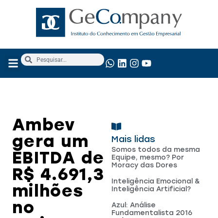
NOSSOS SERVIÇOS
ANÁLISE FUNDAMENTALISTA
Ambev
gera um
Mais lidas
Somos todos da mesma
EBITDA de
Equipe, mesmo? Por
Moracy das Dores
R$ 4.691,3
Inteligência Emocional &
milhões
Inteligência Artificial?
no
Azul: Análise
Fundamentalista 2016