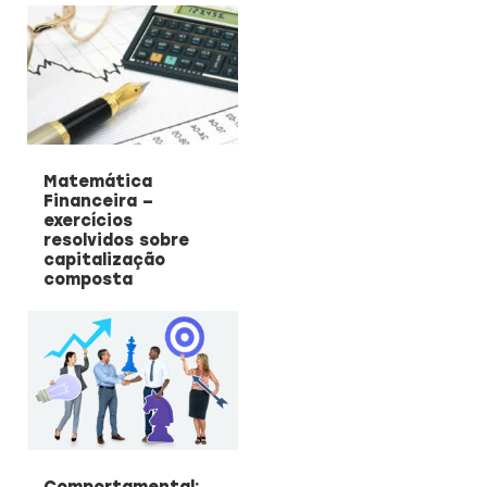
Matemática
Financeira –
exercícios
resolvidos sobre
capitalização
composta