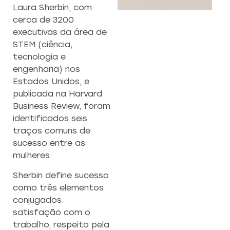
Laura Sherbin, com
cerca de 3200
executivas da área de
STEM (ciência,
tecnologia e
engenharia) nos
Estados Unidos, e
publicada na Harvard
Business Review, foram
CAPACITAÇÃO 
C
identificados seis
EMPREENDEDO
REESTRUTURAÇÃO
traços comuns de
DE EMPRESAS
sucesso entre as
Re
ÃO
Capacitação prática 
mulheres.
a
estratégias eficazes pa
f
Transformamos desafios em
AS
empreendedores ambicios
Sherbin define sucesso
con
oportunidades de crescimento.
como três elementos
Conheça nossa consultoria
conjugados:
especializada para uma nova era
cial
Saiba mais
de sucesso empresarial.
satisfação com o
a
nossa
trabalho, respeito pela