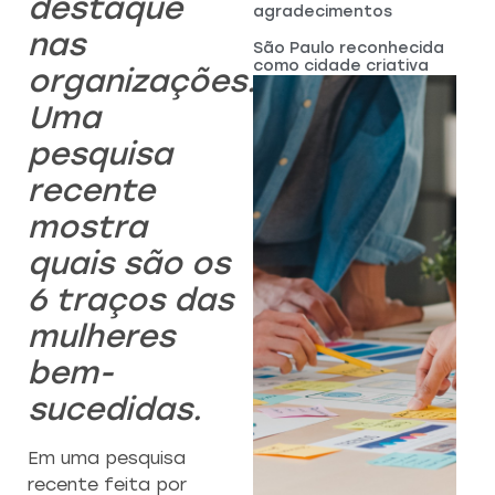
destaque
agradecimentos
nas
São Paulo reconhecida
como cidade criativa
organizações.
Uma
pesquisa
recente
mostra
quais são os
6 traços das
mulheres
bem-
sucedidas.
Em uma pesquisa
recente feita por