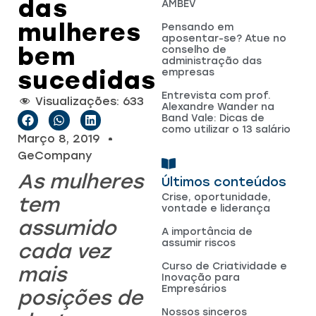
das
AMBEV
mulheres
Pensando em
aposentar-se? Atue no
bem
conselho de
administração das
sucedidas
empresas
Entrevista com prof.
Visualizações:
633
Alexandre Wander na
Band Vale: Dicas de
como utilizar o 13 salário
Março 8, 2019
GeCompany
As mulheres
Últimos conteúdos
Crise, oportunidade,
tem
vontade e liderança
assumido
A importância de
assumir riscos
cada vez
Curso de Criatividade e
mais
Inovação para
Empresários
posições de
Nossos sinceros