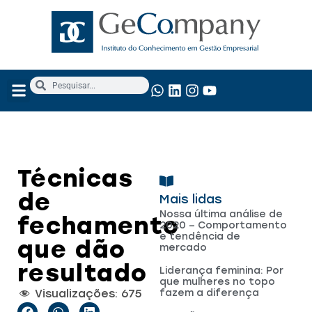
NOSSOS SERVIÇOS
ANÁLISE FUNDAMENTALISTA
Técnicas
de
Mais lidas
Nossa última análise de
fechamento
2020 – Comportamento
e tendência de
que dão
mercado
resultado
Liderança feminina: Por
que mulheres no topo
Visualizações:
675
fazem a diferença