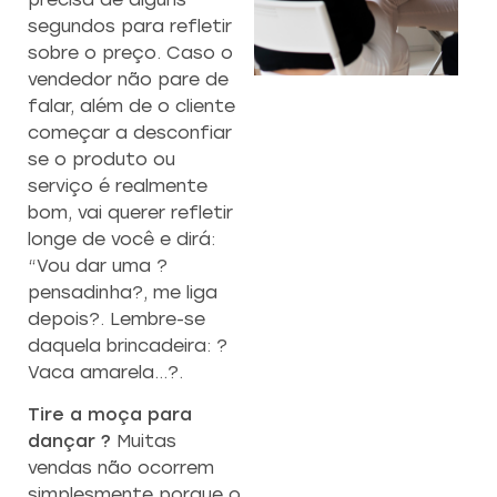
segundos para refletir
sobre o preço. Caso o
vendedor não pare de
CAPACITAÇÃO 
C
falar, além de o cliente
EMPREENDEDO
começar a desconfiar
se o produto ou
Re
a
serviço é realmente
Capacitação prática 
f
estratégias eficazes pa
bom, vai querer refletir
con
empreendedores ambicios
longe de você e dirá:
“Vou dar uma ?
pensadinha?, me liga
Saiba mais
depois?. Lembre-se
daquela brincadeira: ?
Vaca amarela…?.
Tire a moça para
dançar ?
Muitas
vendas não ocorrem
simplesmente porque o