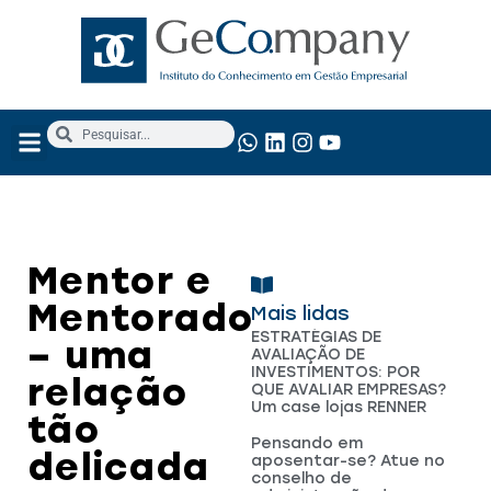
NOSSOS SERVIÇOS
ANÁLISE FUNDAMENTALISTA
Mentor e
Mentorado
Mais lidas
ESTRATÉGIAS DE
– uma
AVALIAÇÃO DE
INVESTIMENTOS: POR
relação
QUE AVALIAR EMPRESAS?
Um case lojas RENNER
tão
Pensando em
delicada
aposentar-se? Atue no
conselho de