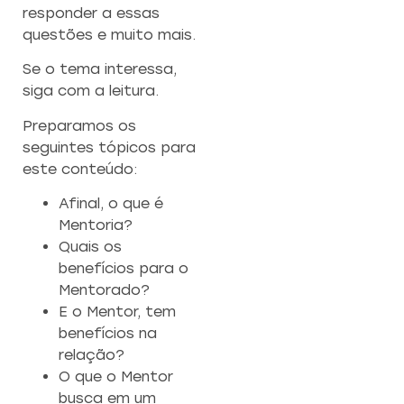
responder a essas
questões e muito mais.
Se o tema interessa,
CAPACITAÇÃO 
C
siga com a leitura.
EMPREENDEDO
Preparamos os
Re
seguintes tópicos para
a
Capacitação prática 
este conteúdo:
f
estratégias eficazes pa
con
empreendedores ambicios
Afinal, o que é
Mentoria?
Quais os
Saiba mais
benefícios para o
Mentorado?
E o Mentor, tem
benefícios na
relação?
O que o Mentor
busca em um