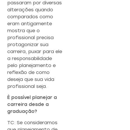
CAPACITAÇÃO 
C
passaram por diversas
EMPREENDEDO
alterações quando
comparados como
Re
eram antigamente
a
Capacitação prática 
f
mostra que o
estratégias eficazes pa
con
empreendedores ambicios
profissional precisa
protagonizar sua
carreira, puxar para ele
Saiba mais
a responsabilidade
pelo planejamento e
reflexão de como
deseja que sua vida
profissional seja.
É possível planejar a
carreira desde a
graduação?
TC: Se consideramos
que planejamento de