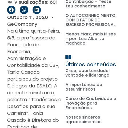
Contribuição – Teste
Visualizações:
601
teu conhecimento
O AUTOCONHECIMENTO
Outubro 11, 2020
COMO FATOR DE
GeCompany
SUCESSO PROFISSIONAL
Na última quinta-feira,
Menos Marx, mais Mises
5/5, a professora da
– por: Luiz Alberto
Machado
Faculdade de
Economia,
Administração e
Últimos conteúdos
Contabilidade da USP,
Crise, oportunidade,
Tania Casado,
vontade e liderança
participou do projeto
A importância de
Diálogos da ESALQ. A
assumir riscos
docente ministrou a
Curso de Criatividade e
palestra “Tendências e
Inovação para
Desafios para a sua
Empresários
Carreira”. Tania
Nossos sinceros
Casado é Diretora do
agradecimentos
Escritório de