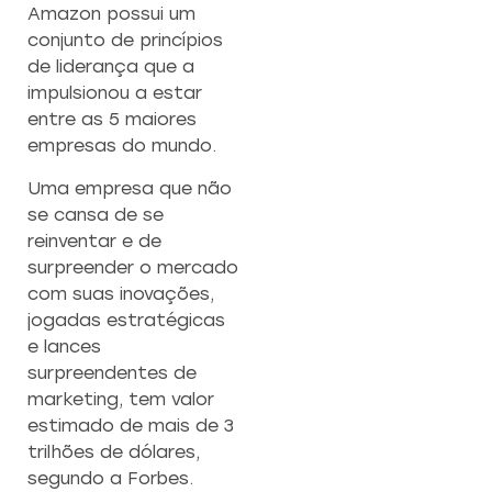
Amazon possui um
EMPREENDEDO
conjunto de princípios
Re
de liderança que a
a
Capacitação prática 
impulsionou a estar
f
estratégias eficazes pa
con
entre as 5 maiores
empreendedores ambicios
empresas do mundo.
Uma empresa que não
Saiba mais
se cansa de se
reinventar e de
surpreender o mercado
com suas inovações,
jogadas estratégicas
e lances
surpreendentes de
marketing, tem valor
estimado de mais de 3
trilhões de dólares,
segundo a Forbes.