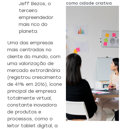
como cidade criativa
Jeff Bezos, o
terceiro
empreendedor
mais rico do
planeta.
Uma das empresas
mais centradas no
cliente do mundo, com
uma valorização de
mercado extrordinária
(registrou crescimento
de 41% em 2016), ícone
principal de empresa
totalmente virtual,
constante inovadora
de produtos e
processos, como o
CAPACITAÇÃO 
C
leitor tablet digital, a