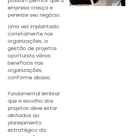
possam permitir que a
empresa cresça e
CAPACITAÇÃO 
C
perenize seu negócio.
EMPREENDEDO
Uma vez implantada
Re
corretamente nas
a
Capacitação prática 
f
organizações, a
estratégias eficazes pa
con
gestão de projetos
empreendedores ambicios
oportuniza vários
benefícios nas
Saiba mais
organizações,
conforme abaixo:
Fundamental lembrar
que a escolha dos
projetos deve estar
alinhados ao
planejamento
estratégico da