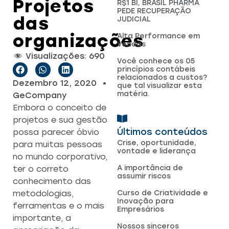
Projetos
R$1 BI, BRASIL PHARMA
PEDE RECUPERAÇÃO
das
JUDICIAL
organizações
Alta Performance em
Vendas
Visualizações:
690
Você conhece os 05
princípios contábeis
relacionados a custos?
Dezembro 12, 2020
que tal visualizar esta
matéria.
GeCompany
Embora o conceito de
projetos e sua gestão
Últimos conteúdos
possa parecer óbvio
Crise, oportunidade,
para muitas pessoas
vontade e liderança
no mundo corporativo,
A importância de
ter o correto
assumir riscos
conhecimento das
Curso de Criatividade e
metodologias,
Inovação para
ferramentas e o mais
Empresários
importante, a
Nossos sinceros