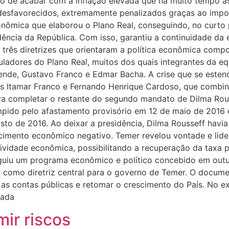
o de acabar com a inflação elevada que há muito tempo as
esfavorecidos, extremamente penalizados graças ao impos
ômica que elaborou o Plano Real, conseguindo, no curto pr
idência da República. Com isso, garantiu a continuidade d
rês diretrizes que orientaram a política econômica compo
ormuladores do Plano Real, muitos dos quais integrantes d
sende, Gustavo Franco e Edmar Bacha. A crise que se esten
es Itamar Franco e Fernando Henrique Cardoso, que combin
ra completar o restante do segundo mandato de Dilma Rous
rompido pelo afastamento provisório em 12 de maio de 2016
o de 2016. Ao deixar a presidência, Dilma Rousseff havia 
scimento econômico negativo. Temer revelou vontade e lide
atividade econômica, possibilitando a recuperação da taxa p
eguiu um programa econômico e político concebido em out
 como diretriz central para o governo de Temer. O docume
r as contas públicas e retomar o crescimento do País. No 
eada
ir riscos