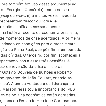
Al Gore também fez uso dessa argumentação,
 de Energia e Comércio), como no seu
(weiji ou wei-chi) é muitas vezes invocada
epresentam “risco” ou “crise” e
te, não significa necessariamente
a história recente da economia brasileira,
de momentos de crise acentuada. A primeira
, criando as condições para o crescimento
tação do Plano Real, que pôs fim a um período
as dívidas. O terceiro, por fim, aconteceu a
eportando-nos a essas três ocasiões, é
so de reversão da crise e início da
r Octávio Gouveia de Bulhões e Roberto
 no governo de João Goulart, criando as
ico”. Além da vontade e da liderança de
, Maílson ressaltou a importância do IPES
ções de política econômica então adotadas.
or, nomeou Fernando Henrique Cardoso para