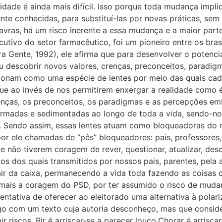
dade é ainda mais difícil. Isso porque toda mudança impli
nte conhecidas, para substituí-las por novas práticas, se
avras, há um risco inerente a essa mudança e a maior par
cutivo do setor farmacêutico, foi um pioneiro entre os bra
ora Gente, 1992), ele afirma que para desenvolver o potenci
ou descobrir novos valores, crenças, preconceitos, paradig
cionam como uma espécie de lentes por meio das quais ca
ue ao invés de nos permitirem enxergar a realidade como é
renças, os preconceitos, os paradigmas e as percepções emb
ormadas e sedimentadas ao longo de toda a vida, sendo-no
. Sendo assim, essas lentes atuam como bloqueadoras do no
, por ele chamadas de “pês” bloqueadores: pais, professores
e não tiverem coragem de rever, questionar, atualizar, desc
s dos quais transmitidos por nossos pais, parentes, pela 
o sair da caixa, permanecendo a vida toda fazendo as coisa
a mais a coragem do PSD, por ter assumido o risco de mud
entativa de oferecer ao eleitorado uma alternativa à pola
tigo com um texto cuja autoria desconheço, mas que conside
 riscos. Rir é arriscar-se a parecer louco.Chorar é arrisca