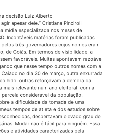
a decisão Luiz Alberto
r apesar dele.“ Cristiana Pinciroli
na mídia especializada nos meses de
SD. Incontáveis matérias foram publicadas
 e pelos três governadores cujos nomes eram
o, de Goiás. Em termos de visibilidade, a
ossem favoráveis. Muitas apontavam razoável
legando que nesse tempo outros nomes com a
o Caiado no dia 30 de março, outra enxurrada
scolhido, outras reforçavam a demora da
 mais relevante num ano eleitoral com a
 parcela considerável da população.
obre a dificuldade da tomada de uma
e meus tempos de atleta e dos estudos sobre
 desconhecidas, despertavam elevado grau de
rias. Mudar não é fácil para ninguém. Essa
ões e atividades caracterizadas pela