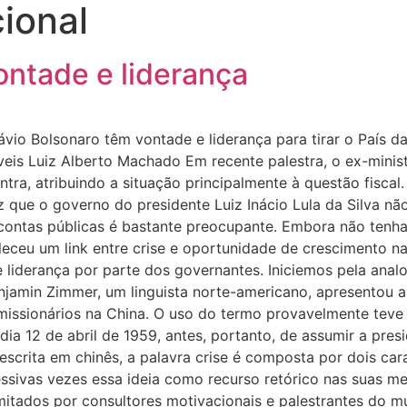
ional
ontade e liderança
vio Bolsonaro têm vontade e liderança para tirar o País d
is Luiz Alberto Machado Em recente palestra, o ex-minis
tra, atribuindo a situação principalmente à questão fiscal
ez que o governo do presidente Luiz Inácio Lula da Silva 
s contas públicas é bastante preocupante. Embora não ten
leceu um link entre crise e oportunidade de crescimento n
e liderança por parte dos governantes. Iniciemos pela ana
njamin Zimmer, um linguista norte-americano, apresentou a h
ra missionários na China. O uso do termo provavelmente t
dia 12 de abril de 1959, antes, portanto, de assumir a pre
crita em chinês, a palavra crise é composta por dois cara
ssivas vezes essa ideia como recurso retórico nas suas m
imitados por consultores motivacionais e palestrantes do 