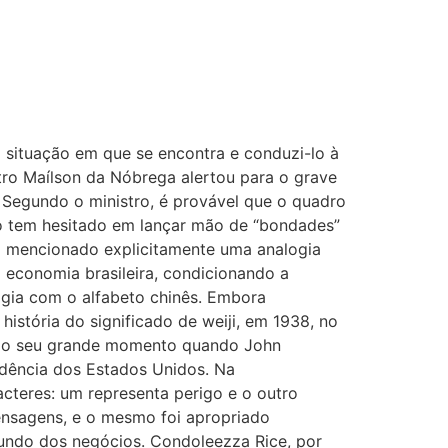
a situação em que se encontra e conduzi-lo à
tro Maílson da Nóbrega alertou para o grave
. Segundo o ministro, é provável que o quadro
não tem hesitado em lançar mão de “bondades”
ha mencionado explicitamente uma analogia
a economia brasileira, condicionando a
logia com o alfabeto chinês. Embora
istória do significado de weiji, em 1938, no
eve o seu grande momento quando John
sidência dos Estados Unidos. Na
cteres: um representa perigo e o outro
ensagens, e o mesmo foi apropriado
mundo dos negócios. Condoleezza Rice, por