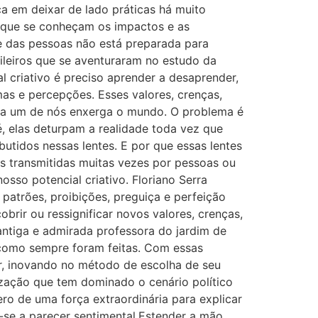
ca em deixar de lado práticas há muito
m que se conheçam os impactos e as
te das pessoas não está preparada para
sileiros que se aventuraram no estudo da
al criativo é preciso aprender a desaprender,
mas e percepções. Esses valores, crenças,
da um de nós enxerga o mundo. O problema é
, elas deturpam a realidade toda vez que
utidos nessas lentes. E por que essas lentes
s transmitidas muitas vezes por pessoas ou
sso potencial criativo. Floriano Serra
, patrões, proibições, preguiça e perfeição
obrir ou ressignificar novos valores, crenças,
antiga e admirada professora do jardim de
s como sempre foram feitas. Com essas
ar, inovando no método de escolha de seu
rização que tem dominado o cenário político
ro de uma força extraordinária para explicar
r-se a parecer sentimental.Estender a mão