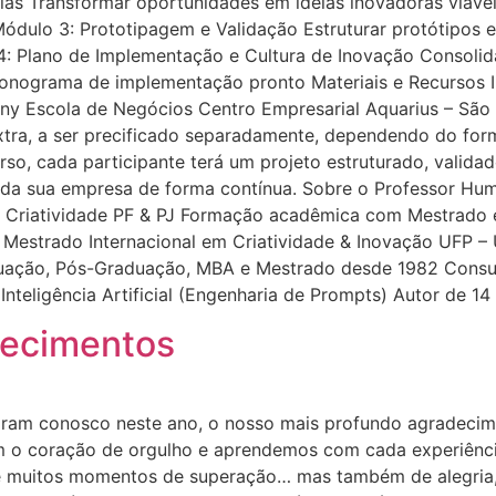
s Transformar oportunidades em ideias inovadoras viáveis 
 Módulo 3: Prototipagem e Validação Estruturar protótipos e
 4: Plano de Implementação e Cultura de Inovação Consolid
cronograma de implementação pronto Materiais e Recursos I
y Escola de Negócios Centro Empresarial Aquarius – São 
a, a ser precificado separadamente, dependendo do format
rso, cada participante terá um projeto estruturado, valida
 da sua empresa de forma contínua. Sobre o Professor Hum
de Criatividade PF & PJ Formação acadêmica com Mestrad
a Mestrado Internacional em Criatividade & Inovação UFP –
uação, Pós-Graduação, MBA e Mestrado desde 1982 Consulto
Inteligência Artificial (Engenharia de Prompts) Autor de 14
decimentos
haram conosco neste ano, o nosso mais profundo agradecim
m o coração de orgulho e aprendemos com cada experiência
 e muitos momentos de superação… mas também de alegria,