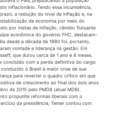
solava o País, prejudicando a população
to inflacionário. Tendo essa incumbência,
azo, a redução do nível de inflação e, na
a estabilização da economia por meio do
sto por metas de inflação, câmbio flutuante
a equipe econômica do governo FHC, destacam-
dia desde a década de 1980 foi, portanto,
aram vontade e liderança na gestão. Em
seff, que durou cerca de 1 ano e 8 meses.
 e concluído com a perda definitiva do cargo
conduzido o Brasil à maior crise de sua
rança para reverter o quadro crítico em que
ositiva de crescimento ao final dos dois anos
ubro de 2015 pelo PMDB (atual MDB).
nto propunha reformas liberais com o
exercício da presidência, Temer contou com