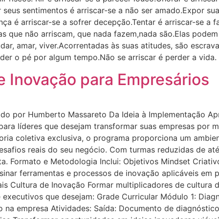
r seus sentimentos é arriscar-se a não ser amado.Expor sua
nça é arriscar-se a sofrer decepção.Tentar é arriscar-se a f
oas que não arriscam, que nada fazem,nada são.Elas podem 
dar, amar, viver.Acorrentadas às suas atitudes, são escrav
erder o pé por algum tempo.Não se arriscar é perder a vida.
 e Inovação para Empresários
rado por Humberto Massareto Da Ideia à Implementação Apr
para líderes que desejam transformar suas empresas por me
ria coletiva exclusiva, o programa proporciona um ambient
esafios reais do seu negócio. Com turmas reduzidas de até 
ta. Formato e Metodologia Inclui: Objetivos Mindset Criati
sinar ferramentas e processos de inovação aplicáveis em
eais Cultura de Inovação Formar multiplicadores de cultur
e executivos que desejam: Grade Curricular Módulo 1: Diag
o na empresa Atividades: Saída: Documento de diagnóstico 