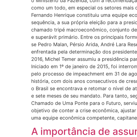
o Ministério da Fazenda, com a recomendaçã
como um todo, em especial os setores mais d
Fernando Henrique constituiu uma equipe econ
sequência, a sua própria eleição para a pres
chamado tripé macroeconômico, conjunto de t
e superávit primário. Entre os principais f
se Pedro Malan, Pérsio Arida, André Lara Re
enfrentada pela determinação dos president
2016, Michel Temer assumiu a presidência pa
Iniciado em 1º de janeiro de 2015, foi inter
pelo processo de impeachment em 31 de agost
história, com dois anos consecutivos de cre
o Brasil se encontrava e retomar o nível de 
e sete meses de seu mandato. Para tanto, s
Chamado de Uma Ponte para o Futuro, serviu
objetivo de conter a crise econômica, ajusta
uma equipe econômica competente, capitan
A importância de assum