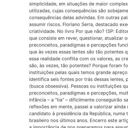
simplicidade, em situações de maior complexi
utilizadas, cujas consequências são sobejame
consequências delas advindas. Em outras pal
assumir riscos. Floriano Serra, destacado exe
criatividade. No livro Por que não? (SP: Edit
que consiste em rever, questionar, atualizar 
preconceitos, paradigmas e percepções fun
que às vezes essas lentes são tão potentes q
essa realidade conflita com os valores, as c
são, às vezes, tão potentes? Porque foram f
instituições pelas quais temos grande apreço
identifica seis fontes por trás dessas lentes
(busca obsessiva). Pessoas ou instituições qu
preconceitos, paradigmas e percepções, muito
infância – a “tia” – dificilmente conseguirã
reflexões em mente, passei a valorizar aind
candidato à presidência da República, numa t
brasileiro nos últimos anos. Encerro este ar
a importância de nos preparamos para assumir