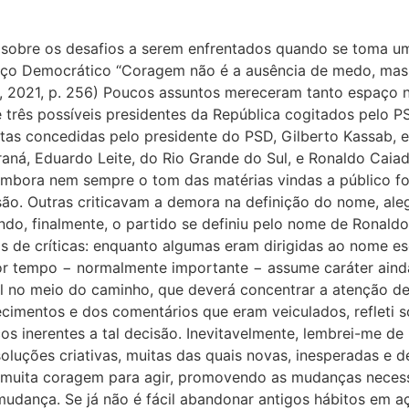
sobre os desafios a serem enfrentados quando se toma um
o Democrático “Coragem não é a ausência de medo, mas agi
a, 2021, p. 256) Poucos assuntos mereceram tanto espaço 
 três possíveis presidentes da República cogitados pelo P
istas concedidas pelo presidente do PSD, Gilberto Kassab,
raná, Eduardo Leite, do Rio Grande do Sul, e Ronaldo Caiad
 embora nem sempre o tom das matérias vindas a público f
isão. Outras criticavam a demora na definição do nome, a
do, finalmente, o partido se definiu pelo nome de Ronald
os de críticas: enquanto algumas eram dirigidas ao nome e
r tempo − normalmente importante − assume caráter ainda
 no meio do caminho, que deverá concentrar a atenção de
mentos e dos comentários que eram veiculados, refleti s
os inerentes a tal decisão. Inevitavelmente, lembrei-me d
soluções criativas, muitas das quais novas, inesperadas e
 muita coragem para agir, promovendo as mudanças necessá
udança. Se já não é fácil abandonar antigos hábitos em aç