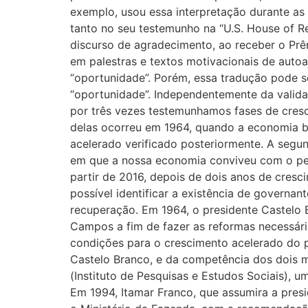
exemplo, usou essa interpretação durante as
tanto no seu testemunho na “U.S. House of 
discurso de agradecimento, ao receber o Prêm
em palestras e textos motivacionais de autoa
“oportunidade”. Porém, essa tradução pode se
“oportunidade”. Independentemente da validad
por três vezes testemunhamos fases de cres
delas ocorreu em 1964, quando a economia bra
acelerado verificado posteriormente. A segun
em que a nossa economia conviveu com o perv
partir de 2016, depois de dois anos de cres
possível identificar a existência de governa
recuperação. Em 1964, o presidente Castelo
Campos a fim de fazer as reformas necessári
condições para o crescimento acelerado do 
Castelo Branco, e da competência dos dois m
(Instituto de Pesquisas e Estudos Sociais), 
Em 1994, Itamar Franco, que assumira a pre