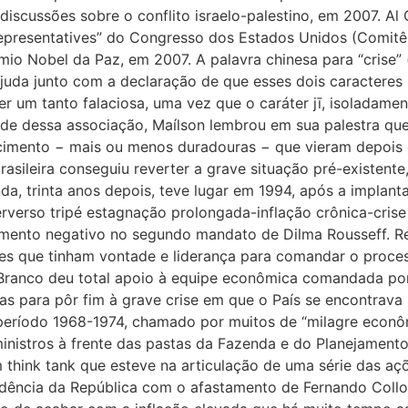
 discussões sobre o conflito israelo-palestino, em 2007. 
Representatives” do Congresso dos Estados Unidos (Comitê
io Nobel da Paz, em 2007. A palavra chinesa para “crise” 
juda junto com a declaração de que esses dois caracteres r
r um tanto falaciosa, uma vez que o caráter jī, isoladamen
e dessa associação, Maílson lembrou em sua palestra que n
cimento − mais ou menos duradouras − que vieram depois 
sileira conseguiu reverter a grave situação pré-existente
da, trinta anos depois, teve lugar em 1994, após a implan
erso tripé estagnação prolongada-inflação crônica-crise d
cimento negativo no segundo mandato de Dilma Rousseff. R
ntes que tinham vontade e liderança para comandar o proces
 Branco deu total apoio à equipe econômica comandada po
as para pôr fim à grave crise em que o País se encontrava
período 1968-1974, chamado por muitos de “milagre econôm
inistros à frente das pastas da Fazenda e do Planejamento
um think tank que esteve na articulação de uma série das a
sidência da República com o afastamento de Fernando Coll